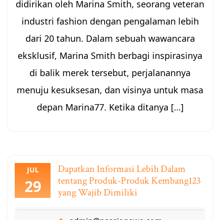
didirikan oleh Marina Smith, seorang veteran
industri fashion dengan pengalaman lebih
dari 20 tahun. Dalam sebuah wawancara
eksklusif, Marina Smith berbagi inspirasinya
di balik merek tersebut, perjalanannya
menuju kesuksesan, dan visinya untuk masa
depan Marina77. Ketika ditanya […]
Dapatkan Informasi Lebih Dalam
JUL
tentang Produk-Produk Kembang123
29
yang Wajib Dimiliki