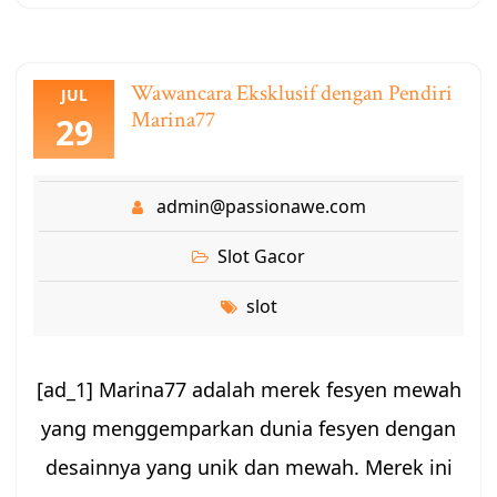
Wawancara Eksklusif dengan Pendiri
JUL
Marina77
29
admin@passionawe.com
Slot Gacor
slot
[ad_1] Marina77 adalah merek fesyen mewah
yang menggemparkan dunia fesyen dengan
desainnya yang unik dan mewah. Merek ini