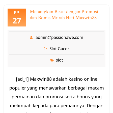
Menangkan Besar dengan Promosi
JUL
dan Bonus Murah Hati Maxwin88
27
admin@passionawe.com
Slot Gacor
slot
[ad_1] Maxwin88 adalah kasino online
populer yang menawarkan berbagai macam
permainan dan promosi serta bonus yang
melimpah kepada para pemainnya. Dengan