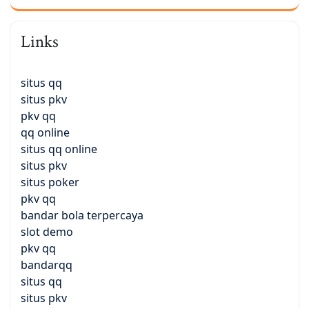
Links
situs qq
situs pkv
pkv qq
qq online
situs qq online
situs pkv
situs poker
pkv qq
bandar bola terpercaya
slot demo
pkv qq
bandarqq
situs qq
situs pkv