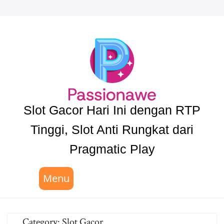
Skip
to
content
Slot Gacor Hari Ini dengan RTP
Tinggi, Slot Anti Rungkat dari
Pragmatic Play
Menu
Category:
Slot Gacor