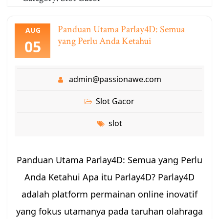
Panduan Utama Parlay4D: Semua
AUG
yang Perlu Anda Ketahui
05
admin@passionawe.com
Slot Gacor
slot
Panduan Utama Parlay4D: Semua yang Perlu
Anda Ketahui Apa itu Parlay4D? Parlay4D
adalah platform permainan online inovatif
yang fokus utamanya pada taruhan olahraga