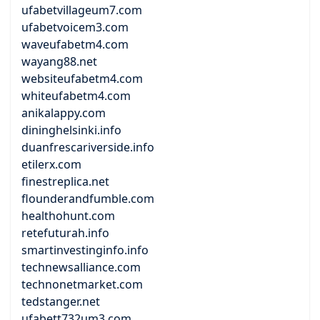
ufabetvillageum7.com
ufabetvoicem3.com
waveufabetm4.com
wayang88.net
websiteufabetm4.com
whiteufabetm4.com
anikalappy.com
dininghelsinki.info
duanfrescariverside.info
etilerx.com
finestreplica.net
flounderandfumble.com
healthohunt.com
retefuturah.info
smartinvestinginfo.info
technewsalliance.com
technonetmarket.com
tedstanger.net
ufabett732um3.com