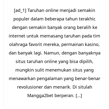
[ad_1] Taruhan online menjadi semakin
populer dalam beberapa tahun terakhir,
dengan semakin banyak orang beralih ke
internet untuk memasang taruhan pada tim
olahraga favorit mereka, permainan kasino,
dan banyak lagi. Namun, dengan banyaknya
situs taruhan online yang bisa dipilih,
mungkin sulit menemukan situs yang
menawarkan pengalaman yang benar-benar
revolusioner dan menarik. Di situlah
Mangga2bet berperan. […]