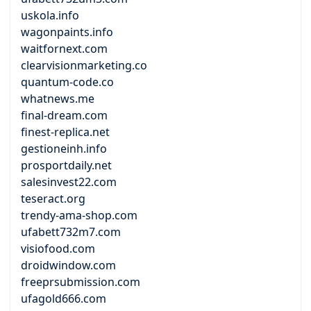
uskola.info
wagonpaints.info
waitfornext.com
clearvisionmarketing.co
quantum-code.co
whatnews.me
final-dream.com
finest-replica.net
gestioneinh.info
prosportdaily.net
salesinvest22.com
teseract.org
trendy-ama-shop.com
ufabett732m7.com
visiofood.com
droidwindow.com
freeprsubmission.com
ufagold666.com