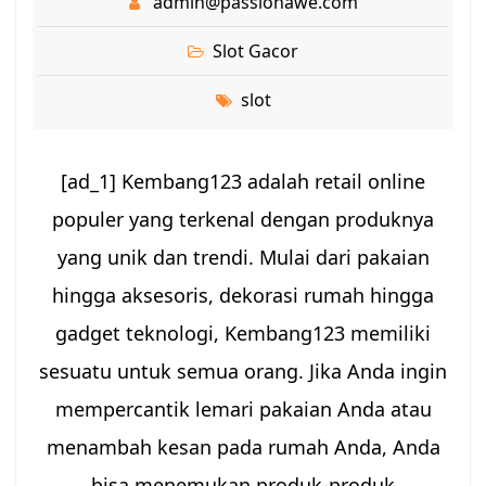
admin@passionawe.com
Slot Gacor
slot
[ad_1] Kembang123 adalah retail online
populer yang terkenal dengan produknya
yang unik dan trendi. Mulai dari pakaian
hingga aksesoris, dekorasi rumah hingga
gadget teknologi, Kembang123 memiliki
sesuatu untuk semua orang. Jika Anda ingin
mempercantik lemari pakaian Anda atau
menambah kesan pada rumah Anda, Anda
bisa menemukan produk-produk