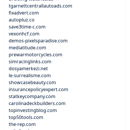
tgarnettcentrallautoads.com
fixadvert.com
autopluz.co
save3time-c.com
vexonhcf.com
demos-pixelsparadise.com
mediatitude.com
prewarmotorcycles.com
simracinglinks.com
dosyamerkezi.net
le-surrealisme.com
showcasebeauty.com
insurancepolicyexpert.com
statkeycompany.com
carolinadeckbuilders.com
topinvestingblog.com
top50tools.com
the-rep.com