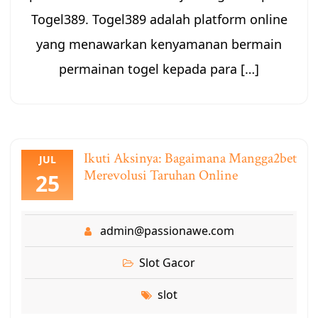
Togel389. Togel389 adalah platform online
yang menawarkan kenyamanan bermain
permainan togel kepada para […]
Ikuti Aksinya: Bagaimana Mangga2bet
JUL
Merevolusi Taruhan Online
25
admin@passionawe.com
Slot Gacor
slot