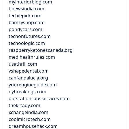
myinteriorblog.com
bnewsindia.com
techiepick.com
bamzyshop.com
pondycars.com
techonfutures.com
techoologic.com
raspberryketonescanada.org
medihealthrules.com
usathrill.com
vshapedental.com
canfandalucia.org
yourengineguide.com
nybreakings.com
outstationcabsservices.com
thekrtagy.com
xchangeindia.com
coolmicrotech.com
dreamhousehack.com