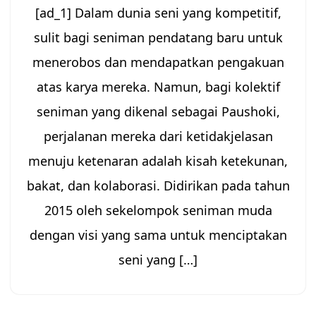
[ad_1] Dalam dunia seni yang kompetitif,
sulit bagi seniman pendatang baru untuk
menerobos dan mendapatkan pengakuan
atas karya mereka. Namun, bagi kolektif
seniman yang dikenal sebagai Paushoki,
perjalanan mereka dari ketidakjelasan
menuju ketenaran adalah kisah ketekunan,
bakat, dan kolaborasi. Didirikan pada tahun
2015 oleh sekelompok seniman muda
dengan visi yang sama untuk menciptakan
seni yang […]