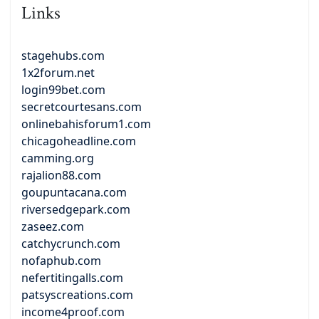
Links
stagehubs.com
1x2forum.net
login99bet.com
secretcourtesans.com
onlinebahisforum1.com
chicagoheadline.com
camming.org
rajalion88.com
goupuntacana.com
riversedgepark.com
zaseez.com
catchycrunch.com
nofaphub.com
nefertitingalls.com
patsyscreations.com
income4proof.com