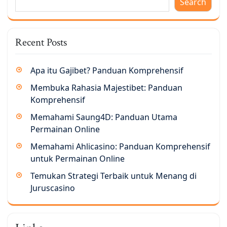
Search
Recent Posts
Apa itu Gajibet? Panduan Komprehensif
Membuka Rahasia Majestibet: Panduan
Komprehensif
Memahami Saung4D: Panduan Utama
Permainan Online
Memahami Ahlicasino: Panduan Komprehensif
untuk Permainan Online
Temukan Strategi Terbaik untuk Menang di
Juruscasino