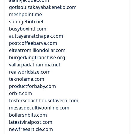
alain-jacquet.com
gotisouizakayabakeneko.com
meshpoint.me
spongebob.net
busyboxintl.com
auttayanratchapak.com
postcoffeebarva.com
elteatromilliondollar.com
burgerkingfranchise.org
vallarpadathamma.net
realworldsize.com
teknolama.com
productforbaby.com
orb-z.com
fosterscoachhousetavern.com
mesasdecultivoonline.com
boilersnbits.com
latestviralpost.com
newfreearticle.com