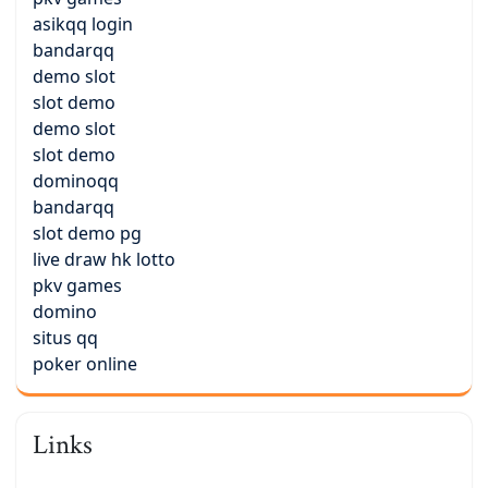
asikqq login
bandarqq
demo slot
slot demo
demo slot
slot demo
dominoqq
bandarqq
slot demo pg
live draw hk lotto
pkv games
domino
situs qq
poker online
Links