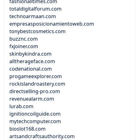
fashionalltimes.com
totaldigitalforum.com
technoarmaan.com
empresasposicionamientoweb.com
tonybestcosmetics.com
buzznc.com
fxjoiner.com
skinbykindra.com
alltherageface.com
codenational.com
progameexplorer.com
rockislandroastery.com
directselling-pro.com
revenuealarm.com
lurab.com
ignitioncoilguide.com
mytechcomputer.com
bioslot168.com
artsandcraftsauthority.com