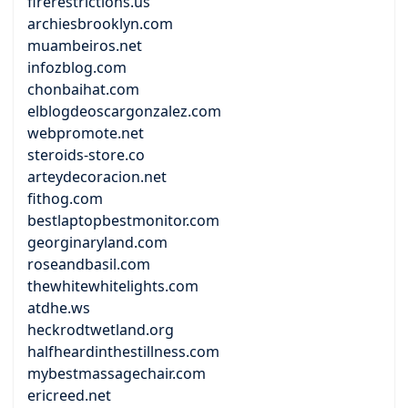
firerestrictions.us
archiesbrooklyn.com
muambeiros.net
infozblog.com
chonbaihat.com
elblogdeoscargonzalez.com
webpromote.net
steroids-store.co
arteydecoracion.net
fithog.com
bestlaptopbestmonitor.com
georginaryland.com
roseandbasil.com
thewhitewhitelights.com
atdhe.ws
heckrodtwetland.org
halfheardinthestillness.com
mybestmassagechair.com
ericreed.net