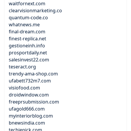
waitfornext.com
clearvisionmarketing.co
quantum-code.co
whatnews.me
final-dream.com
finest-replica.net
gestioneinh.info
prosportdaily.net
salesinvest22.com
teseract.org
trendy-ama-shop.com
ufabett732m7.com
visiofood.com
droidwindow.com
freeprsubmission.com
ufagold666.com
myinteriorblog.com
bnewsindia.com
techiepick.com