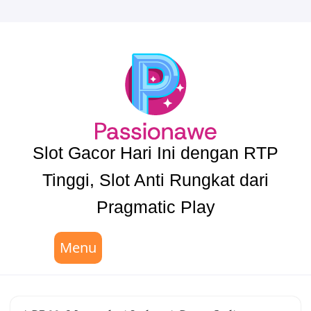
Skip
to
content
Slot Gacor Hari Ini dengan RTP
Tinggi, Slot Anti Rungkat dari
Pragmatic Play
Menu