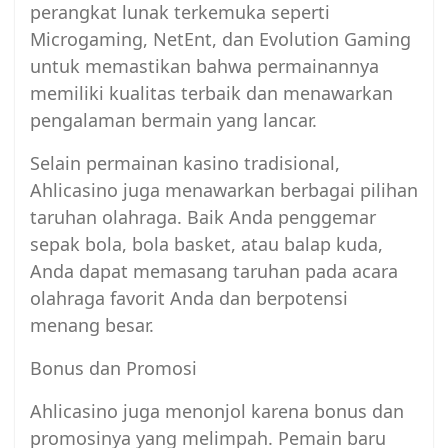
perangkat lunak terkemuka seperti
Microgaming, NetEnt, dan Evolution Gaming
untuk memastikan bahwa permainannya
memiliki kualitas terbaik dan menawarkan
pengalaman bermain yang lancar.
Selain permainan kasino tradisional,
Ahlicasino juga menawarkan berbagai pilihan
taruhan olahraga. Baik Anda penggemar
sepak bola, bola basket, atau balap kuda,
Anda dapat memasang taruhan pada acara
olahraga favorit Anda dan berpotensi
menang besar.
Bonus dan Promosi
Ahlicasino juga menonjol karena bonus dan
promosinya yang melimpah. Pemain baru