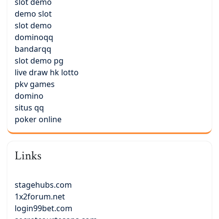
slot demo
demo slot
slot demo
dominoqq
bandarqq
slot demo pg
live draw hk lotto
pkv games
domino
situs qq
poker online
Links
stagehubs.com
1x2forum.net
login99bet.com