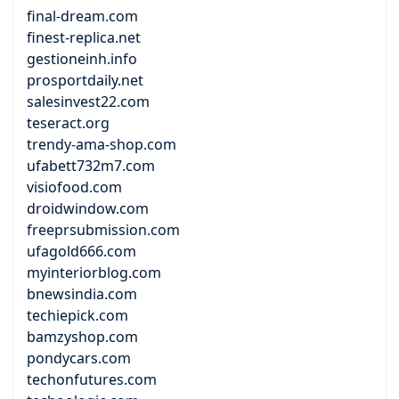
final-dream.com
finest-replica.net
gestioneinh.info
prosportdaily.net
salesinvest22.com
teseract.org
trendy-ama-shop.com
ufabett732m7.com
visiofood.com
droidwindow.com
freeprsubmission.com
ufagold666.com
myinteriorblog.com
bnewsindia.com
techiepick.com
bamzyshop.com
pondycars.com
techonfutures.com