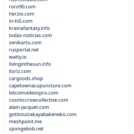
roro90.com
herzio.com
in-hi5.com
krainafantasy.info
todas-noticias.com
senikartu.com
rusportal.net
watty.io
livinginthesun.info
itsriz.com
cargoods.shop
capetownacupuncture.com
bitcoinvideospro.com
cosmiccrowcollective.com
alain-jacquet.com
gotisouizakayabakeneko.com
meshpoint.me
spongebob.net