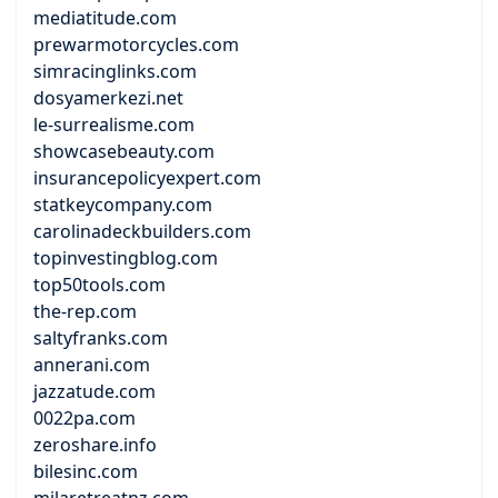
mediatitude.com
prewarmotorcycles.com
simracinglinks.com
dosyamerkezi.net
le-surrealisme.com
showcasebeauty.com
insurancepolicyexpert.com
statkeycompany.com
carolinadeckbuilders.com
topinvestingblog.com
top50tools.com
the-rep.com
saltyfranks.com
annerani.com
jazzatude.com
0022pa.com
zeroshare.info
bilesinc.com