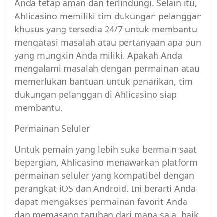
Anda tetap aman dan terlindungi. Selain itu,
Ahlicasino memiliki tim dukungan pelanggan
khusus yang tersedia 24/7 untuk membantu
mengatasi masalah atau pertanyaan apa pun
yang mungkin Anda miliki. Apakah Anda
mengalami masalah dengan permainan atau
memerlukan bantuan untuk penarikan, tim
dukungan pelanggan di Ahlicasino siap
membantu.
Permainan Seluler
Untuk pemain yang lebih suka bermain saat
bepergian, Ahlicasino menawarkan platform
permainan seluler yang kompatibel dengan
perangkat iOS dan Android. Ini berarti Anda
dapat mengakses permainan favorit Anda
dan memasang taruhan dari mana saja, baik