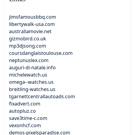
jimsfamousbbq.com
libertywalk-usa.com
australiamovie.net
gizmobird.co.uk
mp3djsong.com
coursdanglaistoulouse.com
neptunuslex.com
auguri-di-natale.info
michelewatch.us
omega--watches.us
breitling-watches.us
tgarnettcentrallautoads.com
fixadvert.com
autopluz.co
save3time-c.com
vexonhcf.com
demos-pixelsparadise.com