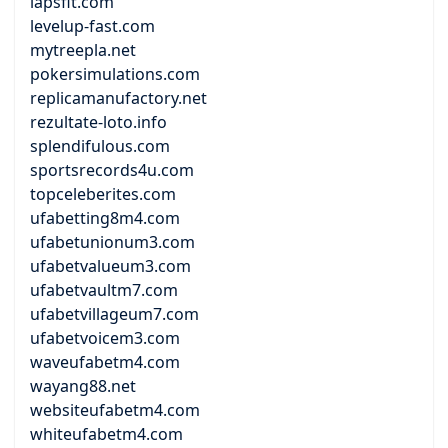
lapsfit.com
levelup-fast.com
mytreepla.net
pokersimulations.com
replicamanufactory.net
rezultate-loto.info
splendifulous.com
sportsrecords4u.com
topceleberites.com
ufabetting8m4.com
ufabetunionum3.com
ufabetvalueum3.com
ufabetvaultm7.com
ufabetvillageum7.com
ufabetvoicem3.com
waveufabetm4.com
wayang88.net
websiteufabetm4.com
whiteufabetm4.com