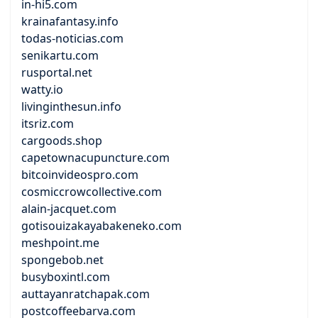
in-hi5.com
krainafantasy.info
todas-noticias.com
senikartu.com
rusportal.net
watty.io
livinginthesun.info
itsriz.com
cargoods.shop
capetownacupuncture.com
bitcoinvideospro.com
cosmiccrowcollective.com
alain-jacquet.com
gotisouizakayabakeneko.com
meshpoint.me
spongebob.net
busyboxintl.com
auttayanratchapak.com
postcoffeebarva.com