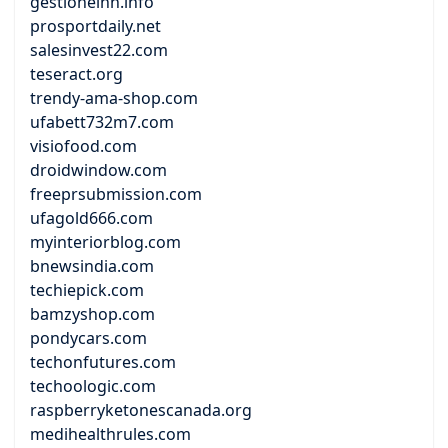
gestioneinh.info
prosportdaily.net
salesinvest22.com
teseract.org
trendy-ama-shop.com
ufabett732m7.com
visiofood.com
droidwindow.com
freeprsubmission.com
ufagold666.com
myinteriorblog.com
bnewsindia.com
techiepick.com
bamzyshop.com
pondycars.com
techonfutures.com
techoologic.com
raspberryketonescanada.org
medihealthrules.com