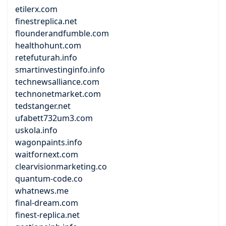
etilerx.com
finestreplica.net
flounderandfumble.com
healthohunt.com
retefuturah.info
smartinvestinginfo.info
technewsalliance.com
technonetmarket.com
tedstanger.net
ufabett732um3.com
uskola.info
wagonpaints.info
waitfornext.com
clearvisionmarketing.co
quantum-code.co
whatnews.me
final-dream.com
finest-replica.net