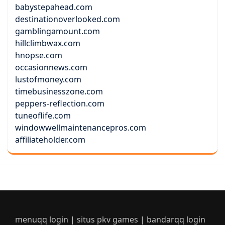
babystepahead.com
destinationoverlooked.com
gamblingamount.com
hillclimbwax.com
hnopse.com
occasionnews.com
lustofmoney.com
timebusinesszone.com
peppers-reflection.com
tuneoflife.com
windowwellmaintenancepros.com
affiliateholder.com
menuqq login
|
situs pkv games
|
bandarqq login