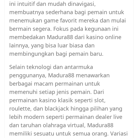
ini intuitif dan mudah dinavigasi,
membuatnya sederhana bagi pemain untuk
menemukan game favorit mereka dan mulai
bermain segera. Fokus pada kegunaan ini
membedakan Madura88 dari kasino online
lainnya, yang bisa luar biasa dan
membingungkan bagi pemain baru.
Selain teknologi dan antarmuka
penggunanya, Madura88 menawarkan
berbagai macam permainan untuk
memenuhi setiap jenis pemain. Dari
permainan kasino klasik seperti slot,
roulette, dan blackjack hingga pilihan yang
lebih modern seperti permainan dealer live
dan taruhan olahraga virtual, Madura88
memiliki sesuatu untuk semua orang. Variasi