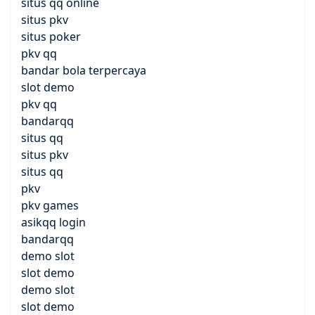
situs qq online
situs pkv
situs poker
pkv qq
bandar bola terpercaya
slot demo
pkv qq
bandarqq
situs qq
situs pkv
situs qq
pkv
pkv games
asikqq login
bandarqq
demo slot
slot demo
demo slot
slot demo