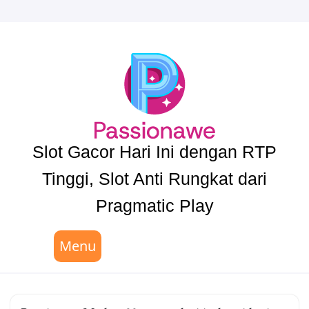
Skip
to
content
Slot Gacor Hari Ini dengan RTP
Tinggi, Slot Anti Rungkat dari
Pragmatic Play
Menu