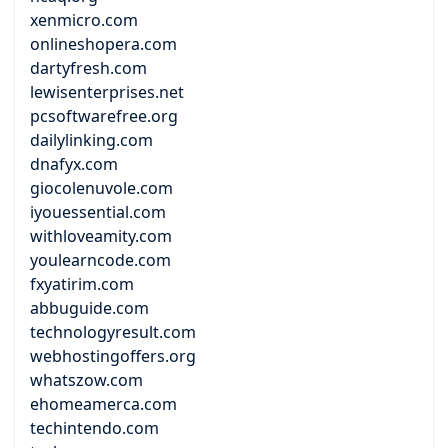
xenmicro.com
onlineshopera.com
dartyfresh.com
lewisenterprises.net
pcsoftwarefree.org
dailylinking.com
dnafyx.com
giocolenuvole.com
iyouessential.com
withloveamity.com
youlearncode.com
fxyatirim.com
abbuguide.com
technologyresult.com
webhostingoffers.org
whatszow.com
ehomeamerca.com
techintendo.com