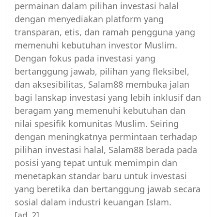
permainan dalam pilihan investasi halal
dengan menyediakan platform yang
transparan, etis, dan ramah pengguna yang
memenuhi kebutuhan investor Muslim.
Dengan fokus pada investasi yang
bertanggung jawab, pilihan yang fleksibel,
dan aksesibilitas, Salam88 membuka jalan
bagi lanskap investasi yang lebih inklusif dan
beragam yang memenuhi kebutuhan dan
nilai spesifik komunitas Muslim. Seiring
dengan meningkatnya permintaan terhadap
pilihan investasi halal, Salam88 berada pada
posisi yang tepat untuk memimpin dan
menetapkan standar baru untuk investasi
yang beretika dan bertanggung jawab secara
sosial dalam industri keuangan Islam.
[ad_2]