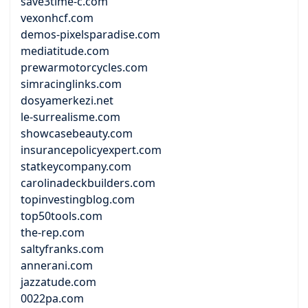
save3time-c.com
vexonhcf.com
demos-pixelsparadise.com
mediatitude.com
prewarmotorcycles.com
simracinglinks.com
dosyamerkezi.net
le-surrealisme.com
showcasebeauty.com
insurancepolicyexpert.com
statkeycompany.com
carolinadeckbuilders.com
topinvestingblog.com
top50tools.com
the-rep.com
saltyfranks.com
annerani.com
jazzatude.com
0022pa.com