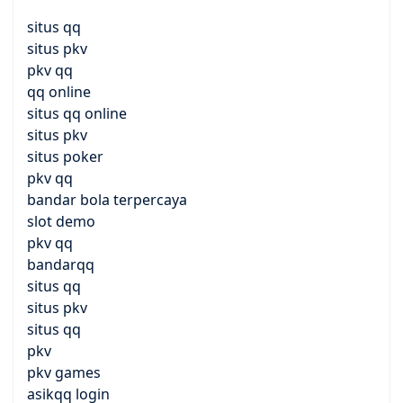
situs qq
situs pkv
pkv qq
qq online
situs qq online
situs pkv
situs poker
pkv qq
bandar bola terpercaya
slot demo
pkv qq
bandarqq
situs qq
situs pkv
situs qq
pkv
pkv games
asikqq login