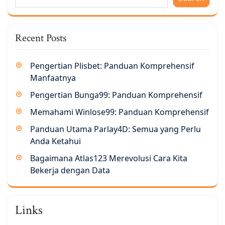
Recent Posts
Pengertian Plisbet: Panduan Komprehensif
Manfaatnya
Pengertian Bunga99: Panduan Komprehensif
Memahami Winlose99: Panduan Komprehensif
Panduan Utama Parlay4D: Semua yang Perlu
Anda Ketahui
Bagaimana Atlas123 Merevolusi Cara Kita
Bekerja dengan Data
Links