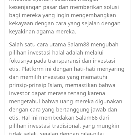
kesenjangan pasar dan memberikan solusi
bagi mereka yang ingin mengembangkan
kekayaan dengan cara yang sejalan dengan
keyakinan agama mereka.
Salah satu cara utama Salam88 mengubah
pilihan investasi halal adalah melalui
fokusnya pada transparansi dan investasi
etis. Platform ini dengan hati-hati menyaring
dan memilih investasi yang mematuhi
prinsip-prinsip Islam, memastikan bahwa
investor dapat merasa tenang karena
mengetahui bahwa uang mereka digunakan
dengan cara yang bertanggung jawab dan
etis. Hal ini membedakan Salam88 dari
pilihan investasi tradisional, yang mungkin
tidak selalu sejalan dengan nilai-nilai