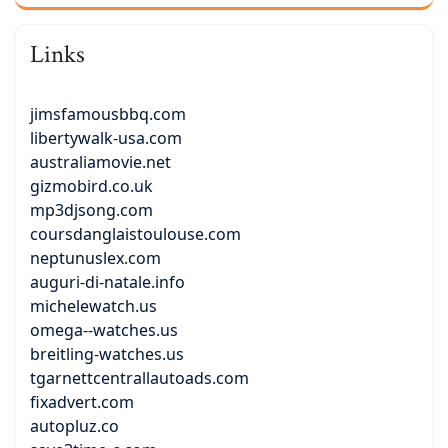
Links
jimsfamousbbq.com
libertywalk-usa.com
australiamovie.net
gizmobird.co.uk
mp3djsong.com
coursdanglaistoulouse.com
neptunuslex.com
auguri-di-natale.info
michelewatch.us
omega--watches.us
breitling-watches.us
tgarnettcentrallautoads.com
fixadvert.com
autopluz.co