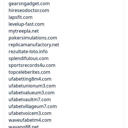
gearsngadget.com
hireseodoctor.com
lapsfit.com
levelup-fast.com
mytreepla.net
pokersimulations.com
replicamanufactory.net
rezultate-loto.info
splendifulous.com
sportsrecords4u.com
topceleberites.com
ufabetting8m4.com
ufabetunionum3.com
ufabetvalueum3.com
ufabetvaultm7.com
ufabetvillageum7.com
ufabetvoicem3.com
waveufabetm4.com
wayang88.net