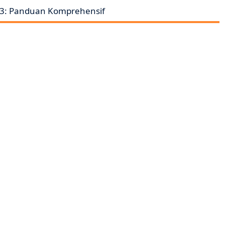
03: Panduan Komprehensif