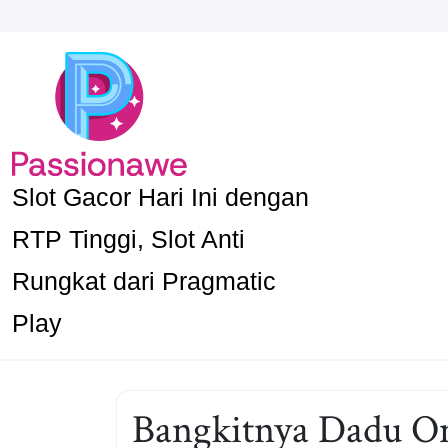
Skip
to
content
Slot Gacor Hari Ini dengan
RTP Tinggi, Slot Anti
Rungkat dari Pragmatic
Play
Bangkitnya Dadu On