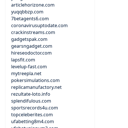
articlehorizone.com
yuqqbbzp.com
7betagents6.com
coronavirusuptodate.com
crackinstreams.com
gadgetspak.com
gearsngadget.com
hireseodoctor.com
lapsfit.com
levelup-fast.com
mytreepla.net
pokersimulations.com
replicamanufactory.net
rezultate-loto.info
splendifulous.com
sportsrecords4u.com
topceleberites.com
ufabetting8m4.com