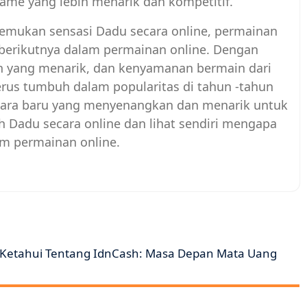
me yang lebih menarik dan kompetitif.
mukan sensasi Dadu secara online, permainan
 berikutnya dalam permainan online. Dengan
h yang menarik, dan kenyamanan bermain dari
erus tumbuh dalam popularitas di tahun -tahun
 cara baru yang menyenangkan dan menarik untuk
 Dadu secara online dan lihat sendiri mengapa
am permainan online.
 Ketahui Tentang IdnCash: Masa Depan Mata Uang