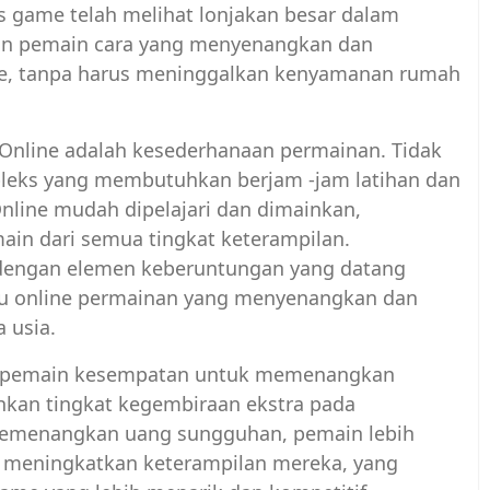
tus game telah melihat lonjakan besar dalam
an pemain cara yang menyenangkan dan
e, tanpa harus meninggalkan kenyamanan rumah
 Online adalah kesederhanaan permainan. Tidak
pleks yang membutuhkan berjam -jam latihan dan
nline mudah dipelajari dan dimainkan,
in dari semua tingkat keterampilan.
 dengan elemen keberuntungan yang datang
u online permainan yang menyenangkan dan
 usia.
an pemain kesempatan untuk memenangkan
kan tingkat kegembiraan ekstra pada
memenangkan uang sungguhan, pemain lebih
n meningkatkan keterampilan mereka, yang