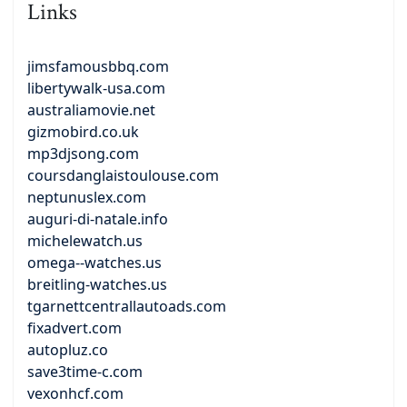
Links
jimsfamousbbq.com
libertywalk-usa.com
australiamovie.net
gizmobird.co.uk
mp3djsong.com
coursdanglaistoulouse.com
neptunuslex.com
auguri-di-natale.info
michelewatch.us
omega--watches.us
breitling-watches.us
tgarnettcentrallautoads.com
fixadvert.com
autopluz.co
save3time-c.com
vexonhcf.com