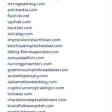
mrrugwashing.com
acb-bankia.com
flash-es.net
upshak.com
backsilo.com
siviralqq.com
impressionresorthoian.com
bestfreakingclothesever.com
falling-film-evaporator.com
sumuslawfirm.com
nursingprowriters.com
greenmountainthreadwear.com
acutedispensary.com
sattamatkanewsblog.com
cryptocurrencytradingcn.com
totowaz.com
charlestonwipesettlement.com
brandfollowmarket.com
weeklyjobnews.com