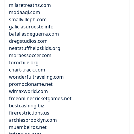
milaretreatnz.com
modaagi.com
smallvilleph.com
galiciasuroeste.info
batallasdeguerra.com
dregstudios.com
neatstuffhelpskids.org
moraessoccer.com
forochile.org
chart-track.com
wonderfultraveling.com
promocioname.net
wimaxworld.com
freeonlinecricketgames.net
bestcashing.biz
firerestrictions.us
archiesbrooklyn.com
muambeiros.net