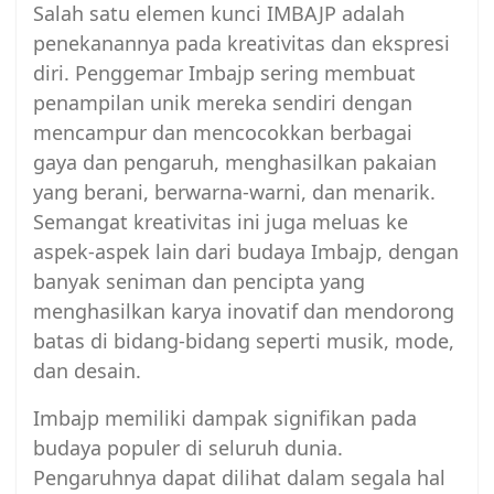
Salah satu elemen kunci IMBAJP adalah
penekanannya pada kreativitas dan ekspresi
diri. Penggemar Imbajp sering membuat
penampilan unik mereka sendiri dengan
mencampur dan mencocokkan berbagai
gaya dan pengaruh, menghasilkan pakaian
yang berani, berwarna-warni, dan menarik.
Semangat kreativitas ini juga meluas ke
aspek-aspek lain dari budaya Imbajp, dengan
banyak seniman dan pencipta yang
menghasilkan karya inovatif dan mendorong
batas di bidang-bidang seperti musik, mode,
dan desain.
Imbajp memiliki dampak signifikan pada
budaya populer di seluruh dunia.
Pengaruhnya dapat dilihat dalam segala hal