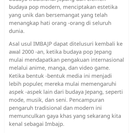
budaya pop modern, menciptakan estetika
yang unik dan bersemangat yang telah
menangkap hati orang -orang di seluruh
dunia.
Asal usul IMBAJP dapat ditelusuri kembali ke
awal 2000 -an, ketika budaya pop Jepang
mulai mendapatkan pengakuan internasional
melalui anime, manga, dan video game.
Ketika bentuk -bentuk media ini menjadi
lebih populer, mereka mulai memengaruhi
aspek -aspek lain dari budaya Jepang, seperti
mode, musik, dan seni. Pencampuran
pengaruh tradisional dan modern ini
memunculkan gaya khas yang sekarang kita
kenal sebagai Imbajp.