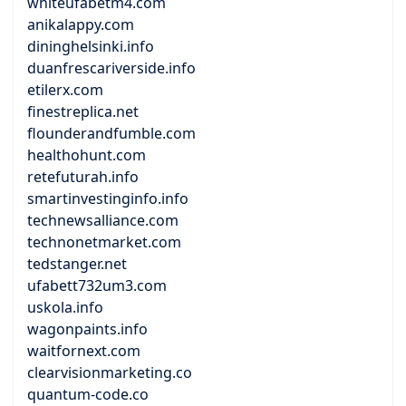
whiteufabetm4.com
anikalappy.com
dininghelsinki.info
duanfrescariverside.info
etilerx.com
finestreplica.net
flounderandfumble.com
healthohunt.com
retefuturah.info
smartinvestinginfo.info
technewsalliance.com
technonetmarket.com
tedstanger.net
ufabett732um3.com
uskola.info
wagonpaints.info
waitfornext.com
clearvisionmarketing.co
quantum-code.co