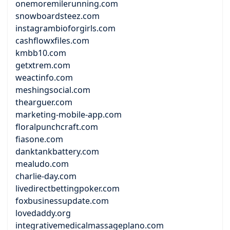
onemoremilerunning.com
snowboardsteez.com
instagrambioforgirls.com
cashflowxfiles.com
kmbb10.com
getxtrem.com
weactinfo.com
meshingsocial.com
thearguer.com
marketing-mobile-app.com
floralpunchcraft.com
fiasone.com
danktankbattery.com
mealudo.com
charlie-day.com
livedirectbettingpoker.com
foxbusinessupdate.com
lovedaddy.org
integrativemedicalmassageplano.com