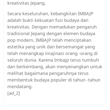
kreativitas Jepang.
Secara keseluruhan, kebangkitan IMBAJP
adalah bukti kekuatan fusi budaya dan
kreativitas. Dengan memadukan pengaruh
tradisional Jepang dengan elemen budaya
pop modern, IMBAJP telah menciptakan
estetika yang unik dan bersemangat yang
telah menangkap imajinasi orang -orang di
seluruh dunia. Karena Imbajp terus tumbuh
dan berkembang, akan menyenangkan untuk
melihat bagaimana pengaruhnya terus
membentuk budaya populer di tahun -tahun
mendatang.
[ad_2]