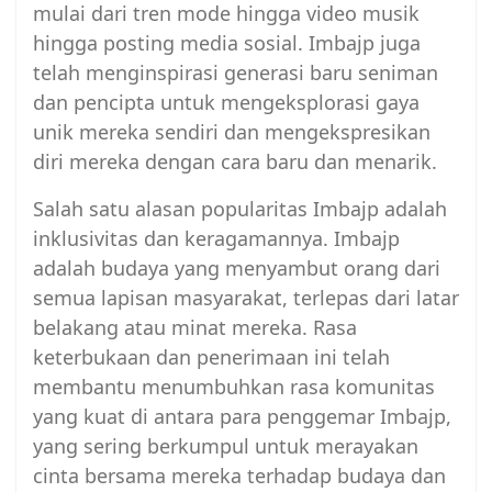
mulai dari tren mode hingga video musik
hingga posting media sosial. Imbajp juga
telah menginspirasi generasi baru seniman
dan pencipta untuk mengeksplorasi gaya
unik mereka sendiri dan mengekspresikan
diri mereka dengan cara baru dan menarik.
Salah satu alasan popularitas Imbajp adalah
inklusivitas dan keragamannya. Imbajp
adalah budaya yang menyambut orang dari
semua lapisan masyarakat, terlepas dari latar
belakang atau minat mereka. Rasa
keterbukaan dan penerimaan ini telah
membantu menumbuhkan rasa komunitas
yang kuat di antara para penggemar Imbajp,
yang sering berkumpul untuk merayakan
cinta bersama mereka terhadap budaya dan