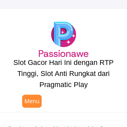
Skip
to
content
Slot Gacor Hari Ini dengan RTP
Tinggi, Slot Anti Rungkat dari
Pragmatic Play
Menu