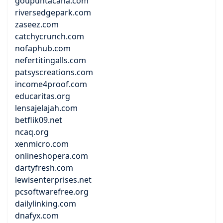
goupuntacana.com
riversedgepark.com
zaseez.com
catchycrunch.com
nofaphub.com
nefertitingalls.com
patsyscreations.com
income4proof.com
educaritas.org
lensajelajah.com
betflik09.net
ncaq.org
xenmicro.com
onlineshopera.com
dartyfresh.com
lewisenterprises.net
pcsoftwarefree.org
dailylinking.com
dnafyx.com