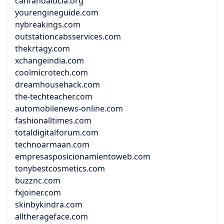
canfandalucia.org
yourengineguide.com
nybreakings.com
outstationcabsservices.com
thekrtagy.com
xchangeindia.com
coolmicrotech.com
dreamhousehack.com
the-techteacher.com
automobilenews-online.com
fashionalltimes.com
totaldigitalforum.com
technoarmaan.com
empresasposicionamientoweb.com
tonybestcosmetics.com
buzznc.com
fxjoiner.com
skinbykindra.com
alltherageface.com