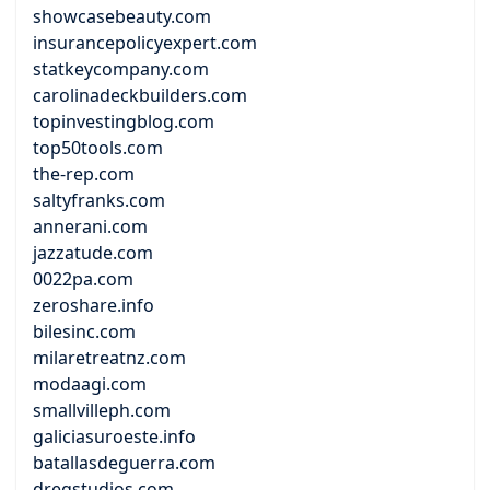
showcasebeauty.com
insurancepolicyexpert.com
statkeycompany.com
carolinadeckbuilders.com
topinvestingblog.com
top50tools.com
the-rep.com
saltyfranks.com
annerani.com
jazzatude.com
0022pa.com
zeroshare.info
bilesinc.com
milaretreatnz.com
modaagi.com
smallvilleph.com
galiciasuroeste.info
batallasdeguerra.com
dregstudios.com