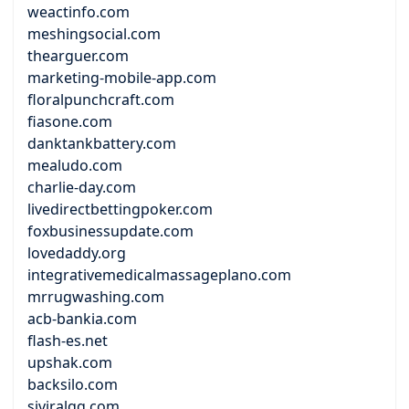
weactinfo.com
meshingsocial.com
thearguer.com
marketing-mobile-app.com
floralpunchcraft.com
fiasone.com
danktankbattery.com
mealudo.com
charlie-day.com
livedirectbettingpoker.com
foxbusinessupdate.com
lovedaddy.org
integrativemedicalmassageplano.com
mrrugwashing.com
acb-bankia.com
flash-es.net
upshak.com
backsilo.com
siviralqq.com