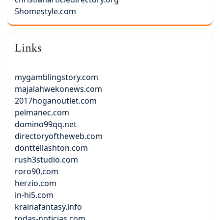
5homestyle.com
Links
mygamblingstory.com
majalahwekonews.com
2017hoganoutlet.com
pelmanec.com
domino99qq.net
directoryoftheweb.com
donttellashton.com
rush3studio.com
roro90.com
herzio.com
in-hi5.com
krainafantasy.info
todas-noticias.com