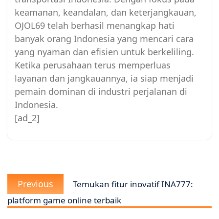
keamanan, keandalan, dan keterjangkauan,
OJOL69 telah berhasil menangkap hati
banyak orang Indonesia yang mencari cara
yang nyaman dan efisien untuk berkeliling.
Ketika perusahaan terus memperluas
layanan dan jangkauannya, ia siap menjadi
pemain dominan di industri perjalanan di
Indonesia.
[ad_2]
Post
Previous
navigation
Previous
Temukan fitur inovatif INA777:
post:
platform game online terbaik