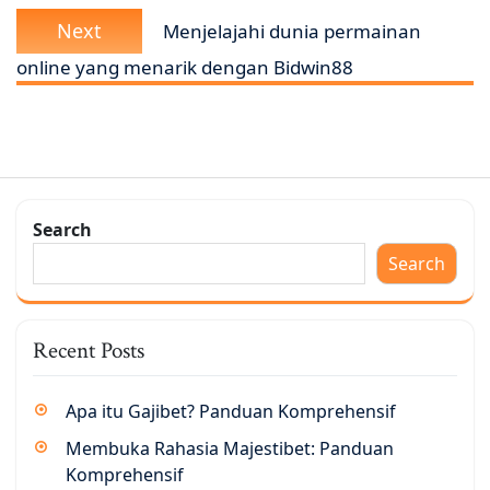
Next
Next
Menjelajahi dunia permainan
post:
online yang menarik dengan Bidwin88
Search
Search
Recent Posts
Apa itu Gajibet? Panduan Komprehensif
Membuka Rahasia Majestibet: Panduan
Komprehensif