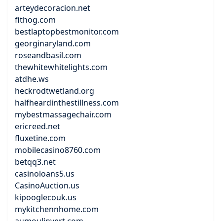
arteydecoracion.net
fithog.com
bestlaptopbestmonitor.com
georginaryland.com
roseandbasil.com
thewhitewhitelights.com
atdhe.ws
heckrodtwetland.org
halfheardinthestillness.com
mybestmassagechair.com
ericreed.net
fluxetine.com
mobilecasino8760.com
betqq3.net
casinoloans5.us
CasinoAuction.us
kipooglecouk.us
mykitchennhome.com