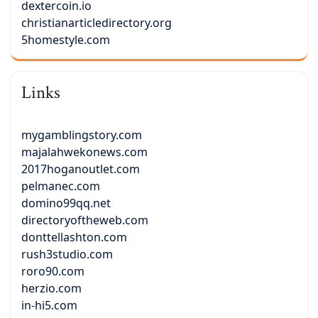
dextercoin.io
christianarticledirectory.org
5homestyle.com
Links
mygamblingstory.com
majalahwekonews.com
2017hoganoutlet.com
pelmanec.com
domino99qq.net
directoryoftheweb.com
donttellashton.com
rush3studio.com
roro90.com
herzio.com
in-hi5.com