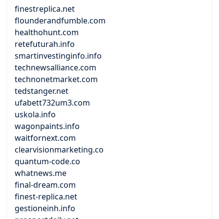
finestreplica.net
flounderandfumble.com
healthohunt.com
retefuturah.info
smartinvestinginfo.info
technewsalliance.com
technonetmarket.com
tedstanger.net
ufabett732um3.com
uskola.info
wagonpaints.info
waitfornext.com
clearvisionmarketing.co
quantum-code.co
whatnews.me
final-dream.com
finest-replica.net
gestioneinh.info