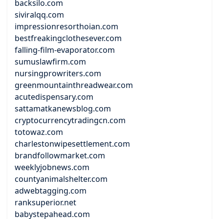
backsilo.com
siviralqq.com
impressionresorthoian.com
bestfreakingclothesever.com
falling-film-evaporator.com
sumuslawfirm.com
nursingprowriters.com
greenmountainthreadwear.com
acutedispensary.com
sattamatkanewsblog.com
cryptocurrencytradingcn.com
totowaz.com
charlestonwipesettlement.com
brandfollowmarket.com
weeklyjobnews.com
countyanimalshelter.com
adwebtagging.com
ranksuperior.net
babystepahead.com