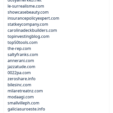
dosyamerkezi.net
le-surrealisme.com
showcasebeauty.com
insurancepolicyexpert.com
statkeycompany.com
carolinadeckbuilders.com
topinvestingblog.com
top50tools.com
the-rep.com
saltyfranks.com
annerani.com
jazzatude.com
0022pa.com
zeroshare.info
bilesinc.com
milaretreatnz.com
modaagi.com
smallvilleph.com
galiciasuroeste.info