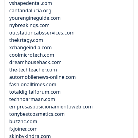
vshapedental.com
canfandalucia.org
yourengineguide.com
nybreakings.com
outstationcabsservices.com
thekrtagy.com
xchangeindia.com
coolmicrotech.com
dreamhousehack.com
the-techteacher.com
automobilenews-online.com
fashionalltimes.com
totaldigitalforum.com
technoarmaan.com
empresasposicionamientoweb.com
tonybestcosmetics.com
buzznc.com
fxjoiner.com
skinbykindra.com