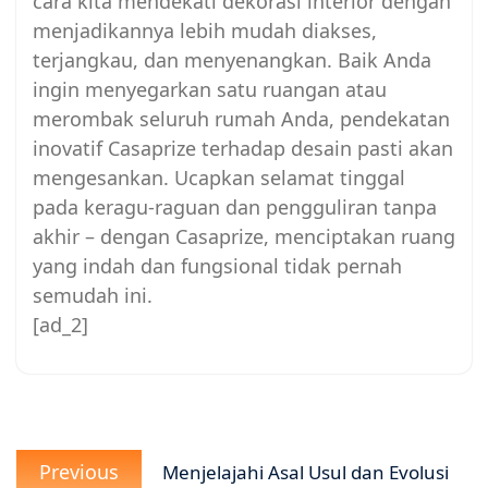
cara kita mendekati dekorasi interior dengan
menjadikannya lebih mudah diakses,
terjangkau, dan menyenangkan. Baik Anda
ingin menyegarkan satu ruangan atau
merombak seluruh rumah Anda, pendekatan
inovatif Casaprize terhadap desain pasti akan
mengesankan. Ucapkan selamat tinggal
pada keragu-raguan dan pengguliran tanpa
akhir – dengan Casaprize, menciptakan ruang
yang indah dan fungsional tidak pernah
semudah ini.
[ad_2]
Post
Previous
navigation
Previous
Menjelajahi Asal Usul dan Evolusi
post: