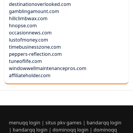
destinationoverlooked.com
gamblingamount.com
hillclimbwax.com
hnopse.com
occasionnews.com
lustofmoney.com
timebusinesszone.com
peppers-reflection.com
tuneoflife.com
windowwellmaintenancepros.com
affiliateholder.com
menuqq login
|
situs pkv games
|
bandarqq login
|
bandarqq login
|
dominoqq login
|
dominoqq