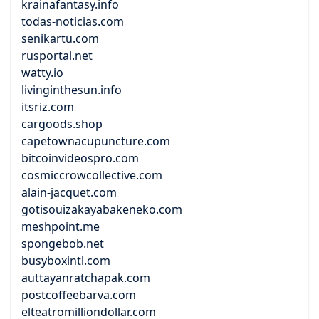
krainafantasy.info
todas-noticias.com
senikartu.com
rusportal.net
watty.io
livinginthesun.info
itsriz.com
cargoods.shop
capetownacupuncture.com
bitcoinvideospro.com
cosmiccrowcollective.com
alain-jacquet.com
gotisouizakayabakeneko.com
meshpoint.me
spongebob.net
busyboxintl.com
auttayanratchapak.com
postcoffeebarva.com
elteatromilliondollar.com