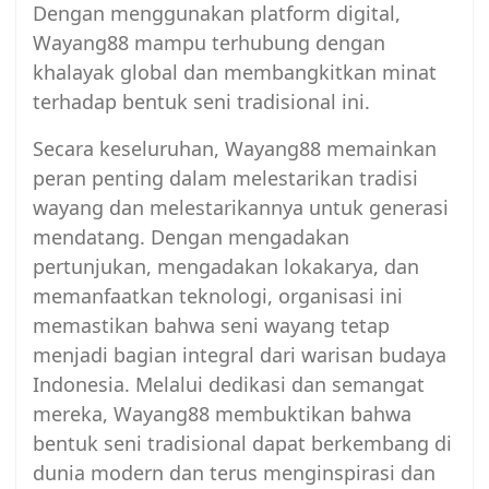
Dengan menggunakan platform digital,
Wayang88 mampu terhubung dengan
khalayak global dan membangkitkan minat
terhadap bentuk seni tradisional ini.
Secara keseluruhan, Wayang88 memainkan
peran penting dalam melestarikan tradisi
wayang dan melestarikannya untuk generasi
mendatang. Dengan mengadakan
pertunjukan, mengadakan lokakarya, dan
memanfaatkan teknologi, organisasi ini
memastikan bahwa seni wayang tetap
menjadi bagian integral dari warisan budaya
Indonesia. Melalui dedikasi dan semangat
mereka, Wayang88 membuktikan bahwa
bentuk seni tradisional dapat berkembang di
dunia modern dan terus menginspirasi dan