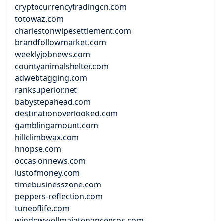
cryptocurrencytradingcn.com
totowaz.com
charlestonwipesettlement.com
brandfollowmarket.com
weeklyjobnews.com
countyanimalshelter.com
adwebtagging.com
ranksuperior.net
babystepahead.com
destinationoverlooked.com
gamblingamount.com
hillclimbwax.com
hnopse.com
occasionnews.com
lustofmoney.com
timebusinesszone.com
peppers-reflection.com
tuneoflife.com
windowwellmaintenancepros.com