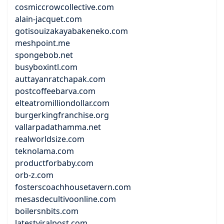
cosmiccrowcollective.com
alain-jacquet.com
gotisouizakayabakeneko.com
meshpoint.me
spongebob.net
busyboxintl.com
auttayanratchapak.com
postcoffeebarva.com
elteatromilliondollar.com
burgerkingfranchise.org
vallarpadathamma.net
realworldsize.com
teknolama.com
productforbaby.com
orb-z.com
fosterscoachhousetavern.com
mesasdecultivoonline.com
boilersnbits.com
latestviralpost.com