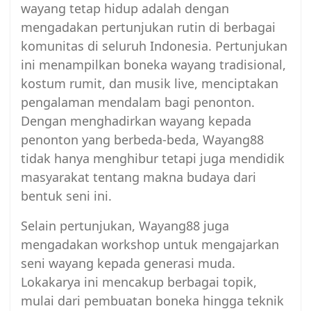
wayang tetap hidup adalah dengan
mengadakan pertunjukan rutin di berbagai
komunitas di seluruh Indonesia. Pertunjukan
ini menampilkan boneka wayang tradisional,
kostum rumit, dan musik live, menciptakan
pengalaman mendalam bagi penonton.
Dengan menghadirkan wayang kepada
penonton yang berbeda-beda, Wayang88
tidak hanya menghibur tetapi juga mendidik
masyarakat tentang makna budaya dari
bentuk seni ini.
Selain pertunjukan, Wayang88 juga
mengadakan workshop untuk mengajarkan
seni wayang kepada generasi muda.
Lokakarya ini mencakup berbagai topik,
mulai dari pembuatan boneka hingga teknik