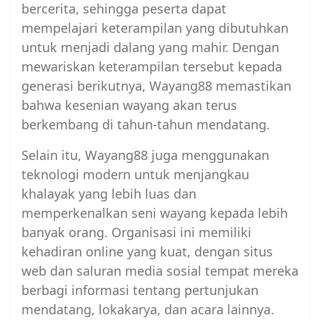
bercerita, sehingga peserta dapat
mempelajari keterampilan yang dibutuhkan
untuk menjadi dalang yang mahir. Dengan
mewariskan keterampilan tersebut kepada
generasi berikutnya, Wayang88 memastikan
bahwa kesenian wayang akan terus
berkembang di tahun-tahun mendatang.
Selain itu, Wayang88 juga menggunakan
teknologi modern untuk menjangkau
khalayak yang lebih luas dan
memperkenalkan seni wayang kepada lebih
banyak orang. Organisasi ini memiliki
kehadiran online yang kuat, dengan situs
web dan saluran media sosial tempat mereka
berbagi informasi tentang pertunjukan
mendatang, lokakarya, dan acara lainnya.