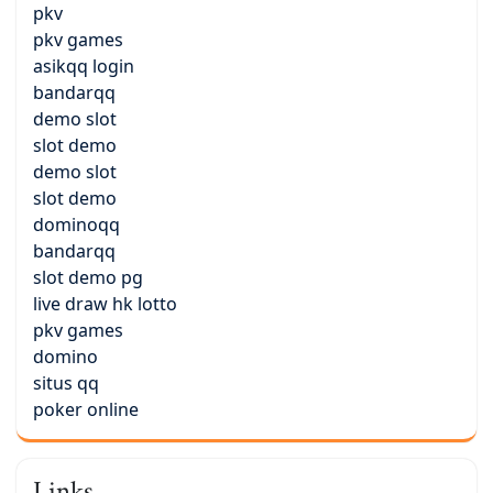
pkv
pkv games
asikqq login
bandarqq
demo slot
slot demo
demo slot
slot demo
dominoqq
bandarqq
slot demo pg
live draw hk lotto
pkv games
domino
situs qq
poker online
Links