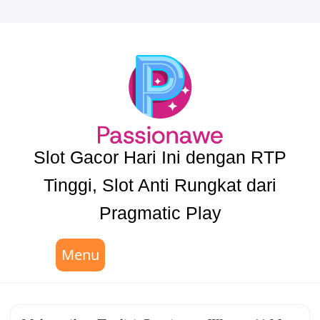
Skip
to
content
Slot Gacor Hari Ini dengan RTP
Tinggi, Slot Anti Rungkat dari
Pragmatic Play
Menu