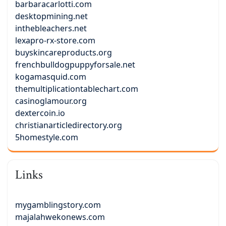
barbaracarlotti.com
desktopmining.net
inthebleachers.net
lexapro-rx-store.com
buyskincareproducts.org
frenchbulldogpuppyforsale.net
kogamasquid.com
themultiplicationtablechart.com
casinoglamour.org
dextercoin.io
christianarticledirectory.org
5homestyle.com
Links
mygamblingstory.com
majalahwekonews.com