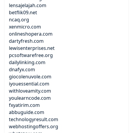
lensajelajah.com
betflik09.net
ncaq.org
xenmicro.com
onlineshopera.com
dartyfresh.com
lewisenterprises.net
pcsoftwarefree.org
dailylinking.com
dnafyx.com
giocolenuvole.com
iyouessential.com
withloveamity.com
youlearncode.com
fxyatirim.com
abbuguide.com
technologyresult.com
webhostingoffers.org