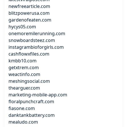
newfreearticle.com
blitzpowerusa.com
gardenofeaten.com
hycys05.com
onemoremilerunning.com
snowboardsteez.com
instagrambioforgirls.com
cashflowxfiles.com
kmbb10.com
getxtrem.com
weactinfo.com
meshingsocial.com
thearguer.com
marketing-mobile-app.com
floralpunchcraft.com
fiasone.com
danktankbattery.com
mealudo.com