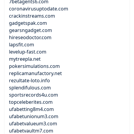
7betagents6.com
coronavirusuptodate.com
crackinstreams.com
gadgetspak.com
gearsngadget.com
hireseodoctor.com
lapsfit.com
levelup-fast.com
mytreepla.net
pokersimulations.com
replicamanufactory.net
rezultate-loto.info
splendifulous.com
sportsrecords4u.com
topceleberites.com
ufabetting8m4.com
ufabetunionum3.com
ufabetvalueum3.com
ufabetvaultm7.com