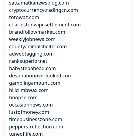
sattamatkanewsblog.com
cryptocurrencytradingcn.com
totowaz.com
charlestonwipesettlement.com
brandfollowmarket.com
weeklyjobnews.com
countyanimalshelter.com
adwebtagging.com
ranksuperior.net
babystepahead.com
destinationoverlooked.com
gamblingamount.com
hillclimbwax.com
hnopse.com
occasionnews.com
lustofmoney.com
timebusinesszone.com
peppers-reflection.com
tuneoflife.com