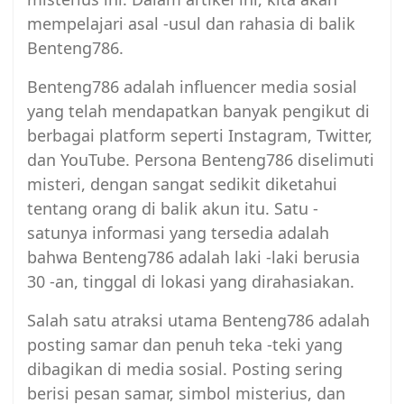
mempelajari asal -usul dan rahasia di balik
Benteng786.
Benteng786 adalah influencer media sosial
yang telah mendapatkan banyak pengikut di
berbagai platform seperti Instagram, Twitter,
dan YouTube. Persona Benteng786 diselimuti
misteri, dengan sangat sedikit diketahui
tentang orang di balik akun itu. Satu -
satunya informasi yang tersedia adalah
bahwa Benteng786 adalah laki -laki berusia
30 -an, tinggal di lokasi yang dirahasiakan.
Salah satu atraksi utama Benteng786 adalah
posting samar dan penuh teka -teki yang
dibagikan di media sosial. Posting sering
berisi pesan samar, simbol misterius, dan