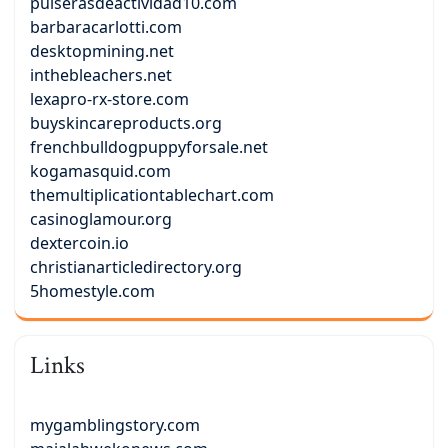
pulserasdeactividad10.com
barbaracarlotti.com
desktopmining.net
inthebleachers.net
lexapro-rx-store.com
buyskincareproducts.org
frenchbulldogpuppyforsale.net
kogamasquid.com
themultiplicationtablechart.com
casinoglamour.org
dextercoin.io
christianarticledirectory.org
5homestyle.com
Links
mygamblingstory.com