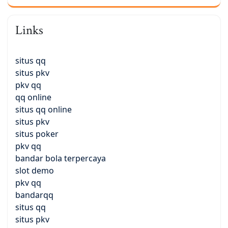
Links
situs qq
situs pkv
pkv qq
qq online
situs qq online
situs pkv
situs poker
pkv qq
bandar bola terpercaya
slot demo
pkv qq
bandarqq
situs qq
situs pkv