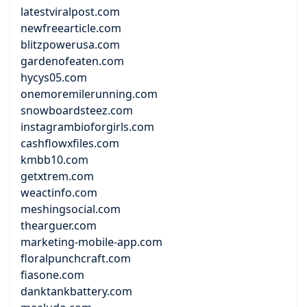
latestviralpost.com
newfreearticle.com
blitzpowerusa.com
gardenofeaten.com
hycys05.com
onemoremilerunning.com
snowboardsteez.com
instagrambioforgirls.com
cashflowxfiles.com
kmbb10.com
getxtrem.com
weactinfo.com
meshingsocial.com
thearguer.com
marketing-mobile-app.com
floralpunchcraft.com
fiasone.com
danktankbattery.com