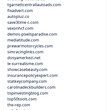
tgarnettcentrallautoads.com
fixadvert.com
autopluz.co
save3time-c.com
vexonhcf.com
demos-pixelsparadise.com
mediatitude.com
prewarmotorcycles.com
simracinglinks.com
dosyamerkezi.net
le-surrealisme.com
showcasebeauty.com
insurancepolicyexpert.com
statkeycompany.com
carolinadeckbuilders.com
topinvestingblog.com
top50tools.com
the-rep.com