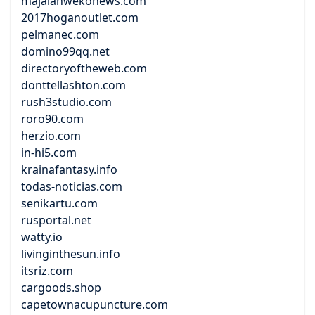
majalahwekonews.com
2017hoganoutlet.com
pelmanec.com
domino99qq.net
directoryoftheweb.com
donttellashton.com
rush3studio.com
roro90.com
herzio.com
in-hi5.com
krainafantasy.info
todas-noticias.com
senikartu.com
rusportal.net
watty.io
livinginthesun.info
itsriz.com
cargoods.shop
capetownacupuncture.com