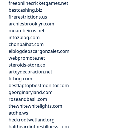
freeonlinecricketgames.net
bestcashing.biz
firerestrictions.us
archiesbrooklyn.com
muambeiros.net
infozblog.com
chonbaihat.com
elblogdeoscargonzalez.com
webpromote.net
steroids-store.co
arteydecoracion.net
fithog.com
bestlaptopbestmonitor.com
georginaryland.com
roseandbasil.com
thewhitewhitelights.com
atdhe.ws
heckrodtwetland.org
halfheardinthestillness.com