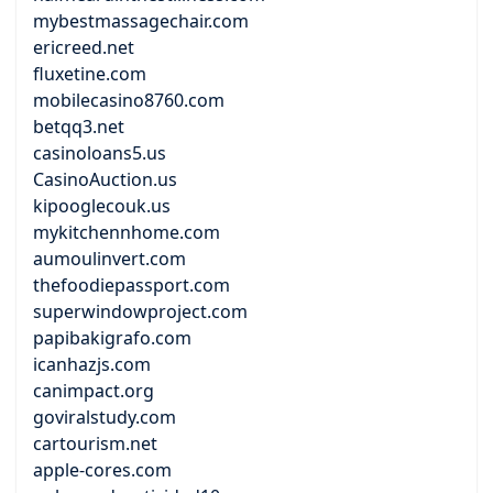
mybestmassagechair.com
ericreed.net
fluxetine.com
mobilecasino8760.com
betqq3.net
casinoloans5.us
CasinoAuction.us
kipooglecouk.us
mykitchennhome.com
aumoulinvert.com
thefoodiepassport.com
superwindowproject.com
papibakigrafo.com
icanhazjs.com
canimpact.org
goviralstudy.com
cartourism.net
apple-cores.com