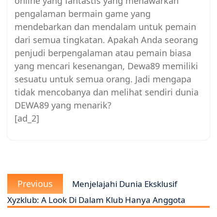
online yang fantastis yang menawarkan
pengalaman bermain game yang
mendebarkan dan mendalam untuk pemain
dari semua tingkatan. Apakah Anda seorang
penjudi berpengalaman atau pemain biasa
yang mencari kesenangan, Dewa89 memiliki
sesuatu untuk semua orang. Jadi mengapa
tidak mencobanya dan melihat sendiri dunia
DEWA89 yang menarik?
[ad_2]
Post
Previous
navigation
Previous
Menjelajahi Dunia Eksklusif
post:
Xyzklub: A Look Di Dalam Klub Hanya Anggota