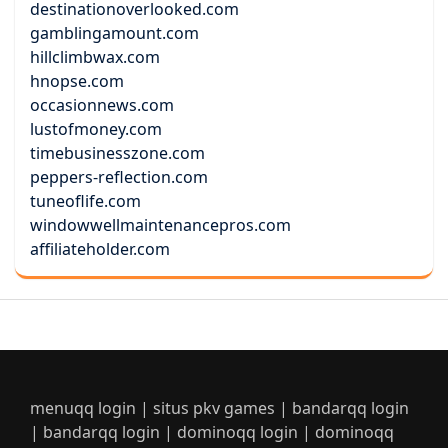
destinationoverlooked.com
gamblingamount.com
hillclimbwax.com
hnopse.com
occasionnews.com
lustofmoney.com
timebusinesszone.com
peppers-reflection.com
tuneoflife.com
windowwellmaintenancepros.com
affiliateholder.com
menuqq login
|
situs pkv games
|
bandarqq login
|
bandarqq login
|
dominoqq login
|
dominoqq