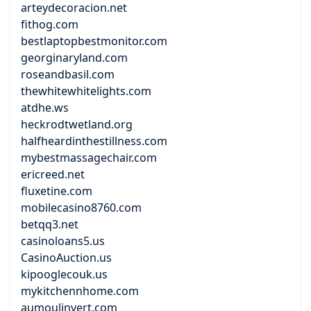
arteydecoracion.net
fithog.com
bestlaptopbestmonitor.com
georginaryland.com
roseandbasil.com
thewhitewhitelights.com
atdhe.ws
heckrodtwetland.org
halfheardinthestillness.com
mybestmassagechair.com
ericreed.net
fluxetine.com
mobilecasino8760.com
betqq3.net
casinoloans5.us
CasinoAuction.us
kipooglecouk.us
mykitchennhome.com
aumoulinvert.com