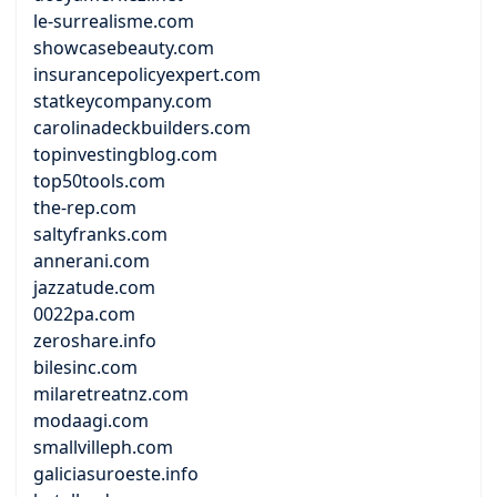
le-surrealisme.com
showcasebeauty.com
insurancepolicyexpert.com
statkeycompany.com
carolinadeckbuilders.com
topinvestingblog.com
top50tools.com
the-rep.com
saltyfranks.com
annerani.com
jazzatude.com
0022pa.com
zeroshare.info
bilesinc.com
milaretreatnz.com
modaagi.com
smallvilleph.com
galiciasuroeste.info