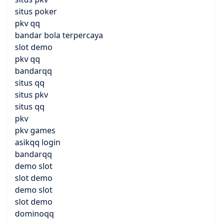
situs poker
pkv qq
bandar bola terpercaya
slot demo
pkv qq
bandarqq
situs qq
situs pkv
situs qq
pkv
pkv games
asikqq login
bandarqq
demo slot
slot demo
demo slot
slot demo
dominoqq