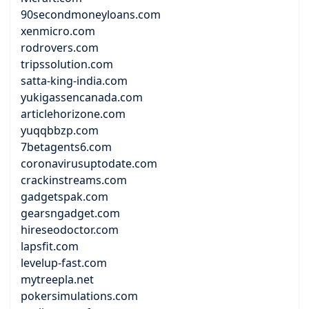
90secondmoneyloans.com
xenmicro.com
rodrovers.com
tripssolution.com
satta-king-india.com
yukigassencanada.com
articlehorizone.com
yuqqbbzp.com
7betagents6.com
coronavirusuptodate.com
crackinstreams.com
gadgetspak.com
gearsngadget.com
hireseodoctor.com
lapsfit.com
levelup-fast.com
mytreepla.net
pokersimulations.com