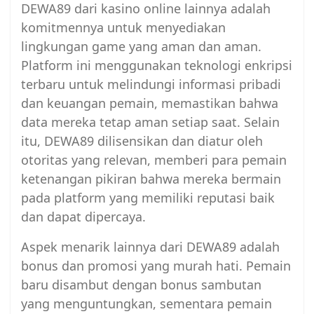
DEWA89 dari kasino online lainnya adalah
komitmennya untuk menyediakan
lingkungan game yang aman dan aman.
Platform ini menggunakan teknologi enkripsi
terbaru untuk melindungi informasi pribadi
dan keuangan pemain, memastikan bahwa
data mereka tetap aman setiap saat. Selain
itu, DEWA89 dilisensikan dan diatur oleh
otoritas yang relevan, memberi para pemain
ketenangan pikiran bahwa mereka bermain
pada platform yang memiliki reputasi baik
dan dapat dipercaya.
Aspek menarik lainnya dari DEWA89 adalah
bonus dan promosi yang murah hati. Pemain
baru disambut dengan bonus sambutan
yang menguntungkan, sementara pemain