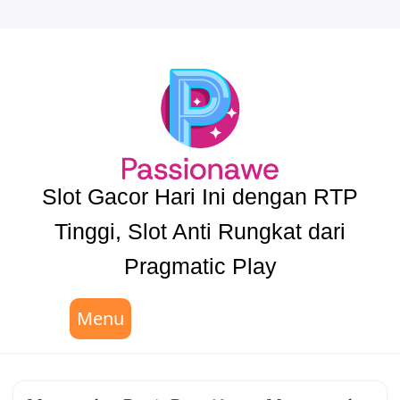
Skip
to
content
Slot Gacor Hari Ini dengan RTP
Tinggi, Slot Anti Rungkat dari
Pragmatic Play
Menu