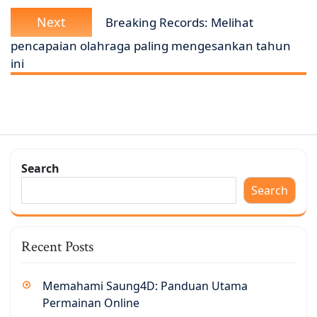
Next
Next
Breaking Records: Melihat
post:
pencapaian olahraga paling mengesankan tahun
ini
Search
Search
Recent Posts
Memahami Saung4D: Panduan Utama
Permainan Online