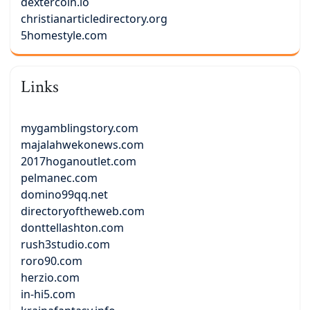
dextercoin.io
christianarticledirectory.org
5homestyle.com
Links
mygamblingstory.com
majalahwekonews.com
2017hoganoutlet.com
pelmanec.com
domino99qq.net
directoryoftheweb.com
donttellashton.com
rush3studio.com
roro90.com
herzio.com
in-hi5.com