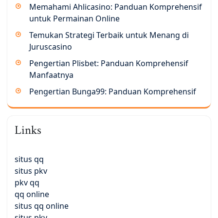
Memahami Ahlicasino: Panduan Komprehensif
untuk Permainan Online
Temukan Strategi Terbaik untuk Menang di
Juruscasino
Pengertian Plisbet: Panduan Komprehensif
Manfaatnya
Pengertian Bunga99: Panduan Komprehensif
Links
situs qq
situs pkv
pkv qq
qq online
situs qq online
situs pkv