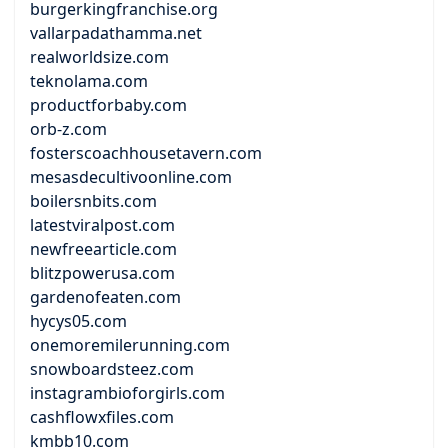
burgerkingfranchise.org
vallarpadathamma.net
realworldsize.com
teknolama.com
productforbaby.com
orb-z.com
fosterscoachhousetavern.com
mesasdecultivoonline.com
boilersnbits.com
latestviralpost.com
newfreearticle.com
blitzpowerusa.com
gardenofeaten.com
hycys05.com
onemoremilerunning.com
snowboardsteez.com
instagrambioforgirls.com
cashflowxfiles.com
kmbb10.com