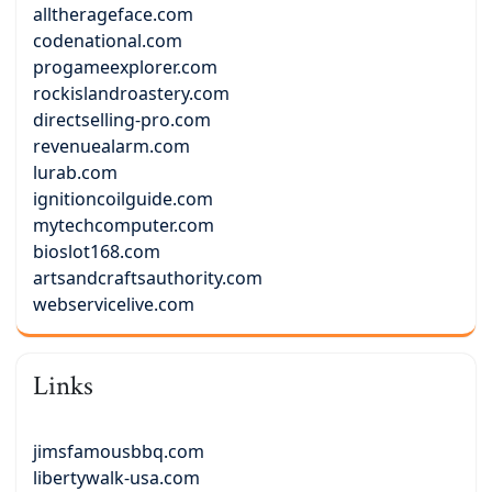
alltherageface.com
codenational.com
progameexplorer.com
rockislandroastery.com
directselling-pro.com
revenuealarm.com
lurab.com
ignitioncoilguide.com
mytechcomputer.com
bioslot168.com
artsandcraftsauthority.com
webservicelive.com
Links
jimsfamousbbq.com
libertywalk-usa.com