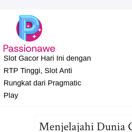
Skip
to
content
Slot Gacor Hari Ini dengan
RTP Tinggi, Slot Anti
Rungkat dari Pragmatic
Play
Menjelajahi Dunia 