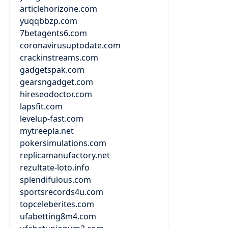
articlehorizone.com
yuqqbbzp.com
7betagents6.com
coronavirusuptodate.com
crackinstreams.com
gadgetspak.com
gearsngadget.com
hireseodoctor.com
lapsfit.com
levelup-fast.com
mytreepla.net
pokersimulations.com
replicamanufactory.net
rezultate-loto.info
splendifulous.com
sportsrecords4u.com
topceleberites.com
ufabetting8m4.com