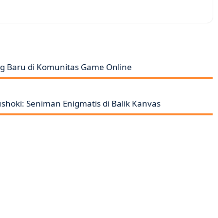
g Baru di Komunitas Game Online
hoki: Seniman Enigmatis di Balik Kanvas