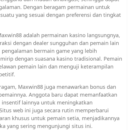
ngalaman. Dengan beragam permainan untuk
suatu yang sesuai dengan preferensi dan tingkat
i Maxwin88 adalah permainan kasino langsungnya,
aksi dengan dealer sungguhan dan pemain lain
an pengalaman bermain game yang lebih
irip dengan suasana kasino tradisional. Pemain
elawan pemain lain dan menguji keterampilan
titif.
beragam, Maxwin88 juga menawarkan bonus dan
 pemainnya. Anggota baru dapat memanfaatkan
 insentif lainnya untuk meningkatkan
tus web ini juga secara rutin memperbarui
ran khusus untuk pemain setia, menjadikannya
a yang sering mengunjungi situs ini.