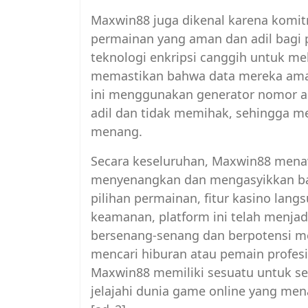
Maxwin88 juga dikenal karena komi
permainan yang aman dan adil bagi 
teknologi enkripsi canggih untuk me
memastikan bahwa data mereka aman d
ini menggunakan generator nomor 
adil dan tidak memihak, sehingga m
menang.
Secara keseluruhan, Maxwin88 mena
menyenangkan dan mengasyikkan bag
pilihan permainan, fitur kasino lan
keamanan, platform ini telah menjad
bersenang-senang dan berpotensi me
mencari hiburan atau pemain profes
Maxwin88 memiliki sesuatu untuk s
jelajahi dunia game online yang men