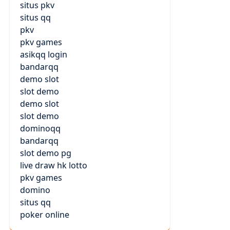
situs pkv
situs qq
pkv
pkv games
asikqq login
bandarqq
demo slot
slot demo
demo slot
slot demo
dominoqq
bandarqq
slot demo pg
live draw hk lotto
pkv games
domino
situs qq
poker online