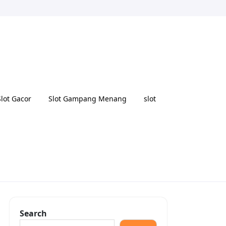
Slot Gacor
Slot Gampang Menang
slot
Search