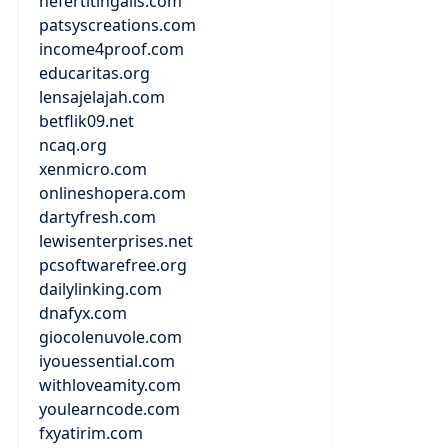
nefertitingalls.com
patsyscreations.com
income4proof.com
educaritas.org
lensajelajah.com
betflik09.net
ncaq.org
xenmicro.com
onlineshopera.com
dartyfresh.com
lewisenterprises.net
pcsoftwarefree.org
dailylinking.com
dnafyx.com
giocolenuvole.com
iyouessential.com
withloveamity.com
youlearncode.com
fxyatirim.com