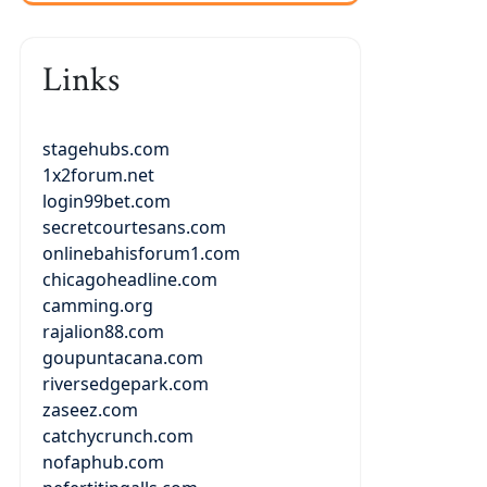
Links
stagehubs.com
1x2forum.net
login99bet.com
secretcourtesans.com
onlinebahisforum1.com
chicagoheadline.com
camming.org
rajalion88.com
goupuntacana.com
riversedgepark.com
zaseez.com
catchycrunch.com
nofaphub.com