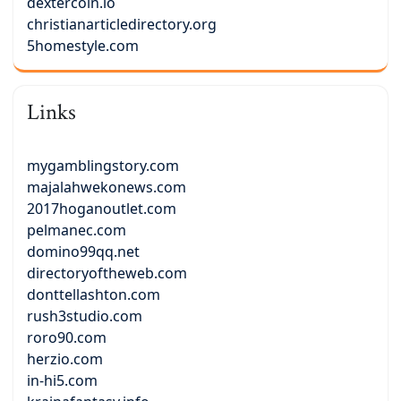
dextercoin.io
christianarticledirectory.org
5homestyle.com
Links
mygamblingstory.com
majalahwekonews.com
2017hoganoutlet.com
pelmanec.com
domino99qq.net
directoryoftheweb.com
donttellashton.com
rush3studio.com
roro90.com
herzio.com
in-hi5.com