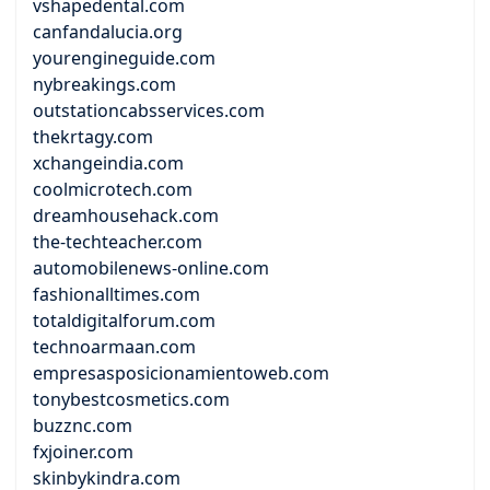
vshapedental.com
canfandalucia.org
yourengineguide.com
nybreakings.com
outstationcabsservices.com
thekrtagy.com
xchangeindia.com
coolmicrotech.com
dreamhousehack.com
the-techteacher.com
automobilenews-online.com
fashionalltimes.com
totaldigitalforum.com
technoarmaan.com
empresasposicionamientoweb.com
tonybestcosmetics.com
buzznc.com
fxjoiner.com
skinbykindra.com