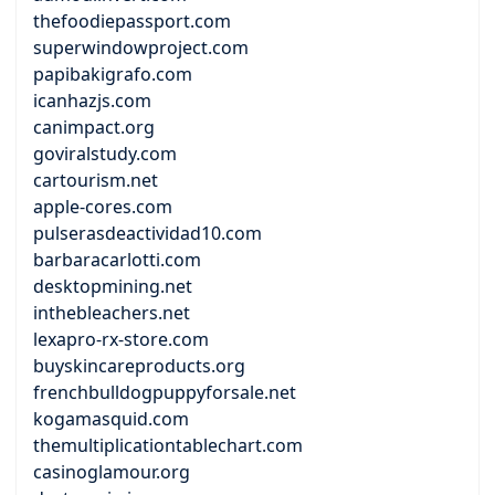
thefoodiepassport.com
superwindowproject.com
papibakigrafo.com
icanhazjs.com
canimpact.org
goviralstudy.com
cartourism.net
apple-cores.com
pulserasdeactividad10.com
barbaracarlotti.com
desktopmining.net
inthebleachers.net
lexapro-rx-store.com
buyskincareproducts.org
frenchbulldogpuppyforsale.net
kogamasquid.com
themultiplicationtablechart.com
casinoglamour.org