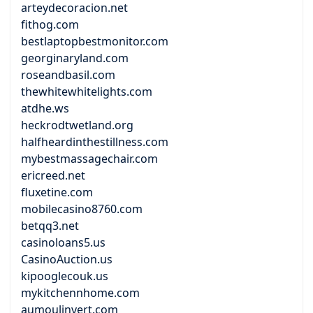
arteydecoracion.net
fithog.com
bestlaptopbestmonitor.com
georginaryland.com
roseandbasil.com
thewhitewhitelights.com
atdhe.ws
heckrodtwetland.org
halfheardinthestillness.com
mybestmassagechair.com
ericreed.net
fluxetine.com
mobilecasino8760.com
betqq3.net
casinoloans5.us
CasinoAuction.us
kipooglecouk.us
mykitchennhome.com
aumoulinvert.com