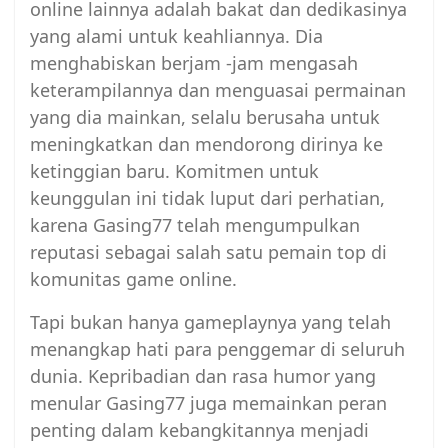
online lainnya adalah bakat dan dedikasinya
yang alami untuk keahliannya. Dia
menghabiskan berjam -jam mengasah
keterampilannya dan menguasai permainan
yang dia mainkan, selalu berusaha untuk
meningkatkan dan mendorong dirinya ke
ketinggian baru. Komitmen untuk
keunggulan ini tidak luput dari perhatian,
karena Gasing77 telah mengumpulkan
reputasi sebagai salah satu pemain top di
komunitas game online.
Tapi bukan hanya gameplaynya yang telah
menangkap hati para penggemar di seluruh
dunia. Kepribadian dan rasa humor yang
menular Gasing77 juga memainkan peran
penting dalam kebangkitannya menjadi