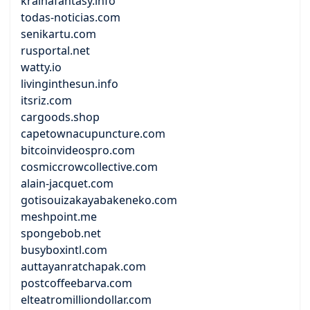
krainafantasy.info
todas-noticias.com
senikartu.com
rusportal.net
watty.io
livinginthesun.info
itsriz.com
cargoods.shop
capetownacupuncture.com
bitcoinvideospro.com
cosmiccrowcollective.com
alain-jacquet.com
gotisouizakayabakeneko.com
meshpoint.me
spongebob.net
busyboxintl.com
auttayanratchapak.com
postcoffeebarva.com
elteatromilliondollar.com