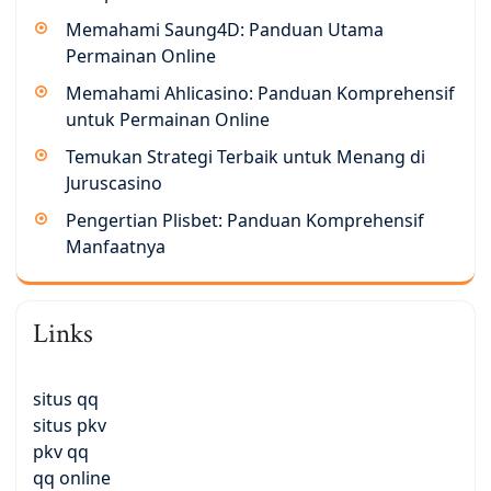
Memahami Saung4D: Panduan Utama
Permainan Online
Memahami Ahlicasino: Panduan Komprehensif
untuk Permainan Online
Temukan Strategi Terbaik untuk Menang di
Juruscasino
Pengertian Plisbet: Panduan Komprehensif
Manfaatnya
Links
situs qq
situs pkv
pkv qq
qq online