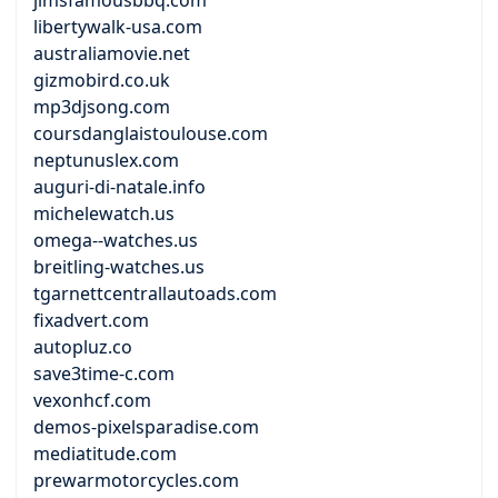
jimsfamousbbq.com
libertywalk-usa.com
australiamovie.net
gizmobird.co.uk
mp3djsong.com
coursdanglaistoulouse.com
neptunuslex.com
auguri-di-natale.info
michelewatch.us
omega--watches.us
breitling-watches.us
tgarnettcentrallautoads.com
fixadvert.com
autopluz.co
save3time-c.com
vexonhcf.com
demos-pixelsparadise.com
mediatitude.com
prewarmotorcycles.com