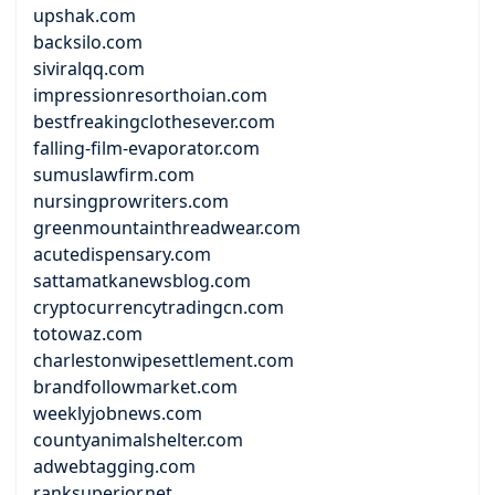
upshak.com
backsilo.com
siviralqq.com
impressionresorthoian.com
bestfreakingclothesever.com
falling-film-evaporator.com
sumuslawfirm.com
nursingprowriters.com
greenmountainthreadwear.com
acutedispensary.com
sattamatkanewsblog.com
cryptocurrencytradingcn.com
totowaz.com
charlestonwipesettlement.com
brandfollowmarket.com
weeklyjobnews.com
countyanimalshelter.com
adwebtagging.com
ranksuperior.net