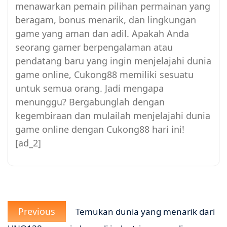
menawarkan pemain pilihan permainan yang
beragam, bonus menarik, dan lingkungan
game yang aman dan adil. Apakah Anda
seorang gamer berpengalaman atau
pendatang baru yang ingin menjelajahi dunia
game online, Cukong88 memiliki sesuatu
untuk semua orang. Jadi mengapa
menunggu? Bergabunglah dengan
kegembiraan dan mulailah menjelajahi dunia
game online dengan Cukong88 hari ini!
[ad_2]
Post
Previous
navigation
Previous
Temukan dunia yang menarik dari
post: