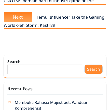
UNO138: pemain baru di industri game online
Next
Next
Temui Influencer Take the Gaming
post:
World oleh Storm: Kastil89
Search
Search
Recent Posts
Membuka Rahasia Majestibet: Panduan
Komprehensif