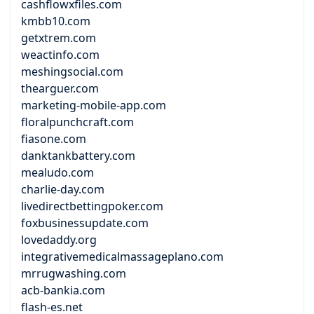
cashflowxfiles.com
kmbb10.com
getxtrem.com
weactinfo.com
meshingsocial.com
thearguer.com
marketing-mobile-app.com
floralpunchcraft.com
fiasone.com
danktankbattery.com
mealudo.com
charlie-day.com
livedirectbettingpoker.com
foxbusinessupdate.com
lovedaddy.org
integrativemedicalmassageplano.com
mrrugwashing.com
acb-bankia.com
flash-es.net