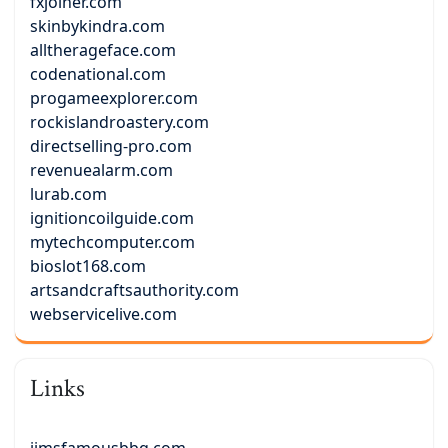
fxjoiner.com
skinbykindra.com
alltherageface.com
codenational.com
progameexplorer.com
rockislandroastery.com
directselling-pro.com
revenuealarm.com
lurab.com
ignitioncoilguide.com
mytechcomputer.com
bioslot168.com
artsandcraftsauthority.com
webservicelive.com
Links