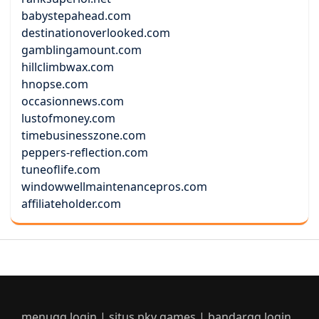
babystepahead.com
destinationoverlooked.com
gamblingamount.com
hillclimbwax.com
hnopse.com
occasionnews.com
lustofmoney.com
timebusinesszone.com
peppers-reflection.com
tuneoflife.com
windowwellmaintenancepros.com
affiliateholder.com
menuqq login
|
situs pkv games
|
bandarqq login