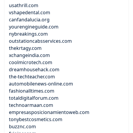
usathrill.com
vshapedental.com
canfandalucia.org
yourengineguide.com
nybreakings.com
outstationcabsservices.com
thekrtagy.com
xchangeindia.com
coolmicrotech.com
dreamhousehack.com
the-techteacher.com
automobilenews-online.com
fashionalltimes.com
totaldigitalforum.com
technoarmaan.com
empresasposicionamientoweb.com
tonybestcosmetics.com
buzznc.com