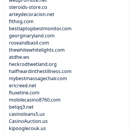
webpromote.net
steroids-store.co
arteydecoracion.net
fithog.com
bestlaptopbestmonitor.com
georginaryland.com
roseandbasil.com
thewhitewhitelights.com
atdhe.ws
heckrodtwetland.org
halfheardinthestillness.com
mybestmassagechair.com
ericreed.net
fluxetine.com
mobilecasino8760.com
betqq3.net
casinoloans5.us
CasinoAuction.us
kipooglecouk.us