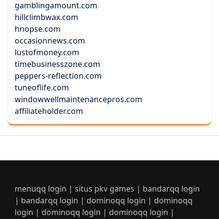
gamblingamount.com
hillclimbwax.com
hnopse.com
occasionnews.com
lustofmoney.com
timebusinesszone.com
peppers-reflection.com
tuneoflife.com
windowwellmaintenancepros.com
affiliateholder.com
menuqq login
|
situs pkv games
|
bandarqq login
|
bandarqq login
|
dominoqq login
|
dominoqq
login
|
dominoqq login
|
dominoqq login
|