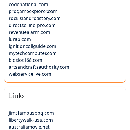
codenational.com
progameexplorer.com
rockislandroastery.com
directselling-pro.com
revenuealarm.com
lurab.com
ignitioncoilguide.com
mytechcomputer.com
bioslot168.com
artsandcraftsauthority.com
webservicelive.com
Links
jimsfamousbbq.com
libertywalk-usa.com
australiamovie.net