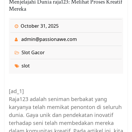
Menjelajahi Dunia raja123: Melihat Proses Kreatif
Mereka
October 31, 2025
admin@passionawe.com
Slot Gacor
slot
[ad_1]
Raja123 adalah seniman berbakat yang
karyanya telah memikat penonton di seluruh
dunia. Gaya unik dan pendekatan inovatif
terhadap seni telah membedakan mereka
dalam komunitas kreatif. Pada artikel ini, kita