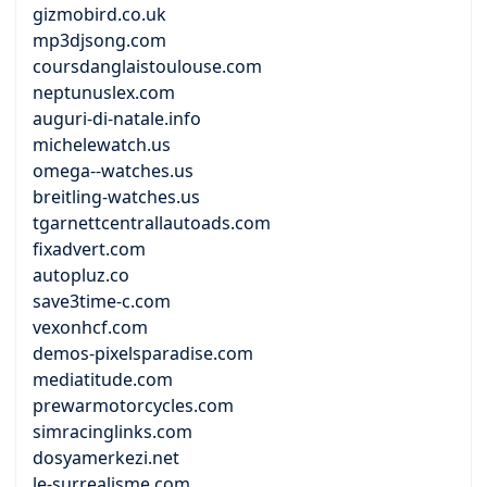
gizmobird.co.uk
mp3djsong.com
coursdanglaistoulouse.com
neptunuslex.com
auguri-di-natale.info
michelewatch.us
omega--watches.us
breitling-watches.us
tgarnettcentrallautoads.com
fixadvert.com
autopluz.co
save3time-c.com
vexonhcf.com
demos-pixelsparadise.com
mediatitude.com
prewarmotorcycles.com
simracinglinks.com
dosyamerkezi.net
le-surrealisme.com