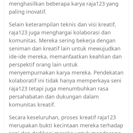
menghasilkan beberapa karya raja123 yang
paling inovatif.
Selain keterampilan teknis dan visi kreatif,
raja123 juga menghargai kolaborasi dan
komunitas. Mereka sering bekerja dengan
seniman dan kreatif lain untuk mewujudkan
ide-ide mereka, memanfaatkan keahlian dan
perspektif orang lain untuk
menyempurnakan karya mereka. Pendekatan
kolaboratif ini tidak hanya memperkaya seni
raja123 tetapi juga menumbuhkan rasa
persahabatan dan dukungan dalam
komunitas kreatif.
Secara keseluruhan, proses kreatif raja123
merupakan bukti kecintaan mereka terhadap