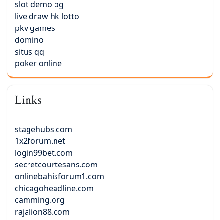
slot demo pg
live draw hk lotto
pkv games
domino
situs qq
poker online
Links
stagehubs.com
1x2forum.net
login99bet.com
secretcourtesans.com
onlinebahisforum1.com
chicagoheadline.com
camming.org
rajalion88.com