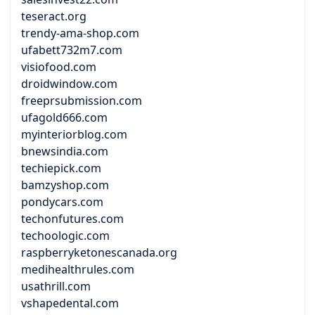
teseract.org
trendy-ama-shop.com
ufabett732m7.com
visiofood.com
droidwindow.com
freeprsubmission.com
ufagold666.com
myinteriorblog.com
bnewsindia.com
techiepick.com
bamzyshop.com
pondycars.com
techonfutures.com
techoologic.com
raspberryketonescanada.org
medihealthrules.com
usathrill.com
vshapedental.com