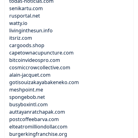
todas-noticias.com
senikartu.com
rusportal.net
watty.io
livinginthesun.info
itsriz.com
cargoods.shop
capetownacupuncture.com
bitcoinvideospro.com
cosmiccrowcollective.com
alain-jacquet.com
gotisouizakayabakeneko.com
meshpoint.me
spongebob.net
busyboxintl.com
auttayanratchapak.com
postcoffeebarva.com
elteatromilliondollar.com
burgerkingfranchise.org