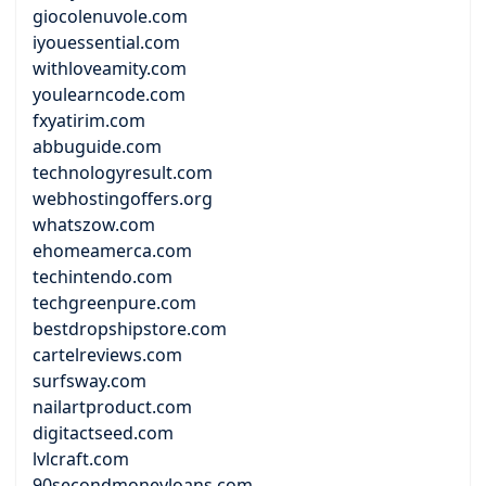
giocolenuvole.com
iyouessential.com
withloveamity.com
youlearncode.com
fxyatirim.com
abbuguide.com
technologyresult.com
webhostingoffers.org
whatszow.com
ehomeamerca.com
techintendo.com
techgreenpure.com
bestdropshipstore.com
cartelreviews.com
surfsway.com
nailartproduct.com
digitactseed.com
lvlcraft.com
90secondmoneyloans.com