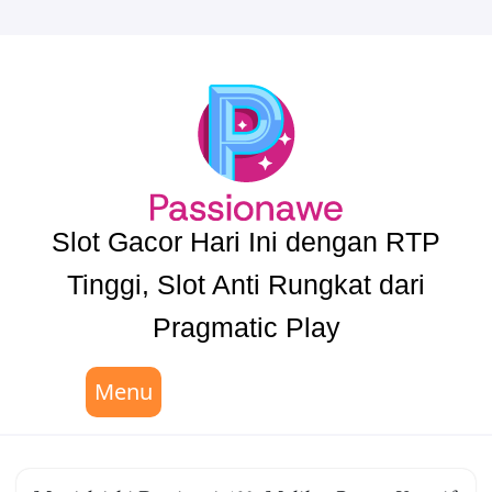
Skip
to
content
Slot Gacor Hari Ini dengan RTP
Tinggi, Slot Anti Rungkat dari
Pragmatic Play
Menu