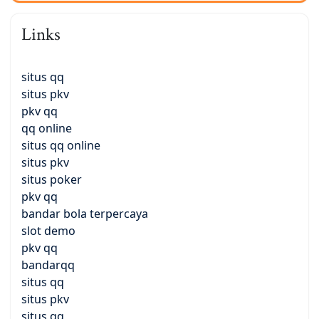
Links
situs qq
situs pkv
pkv qq
qq online
situs qq online
situs pkv
situs poker
pkv qq
bandar bola terpercaya
slot demo
pkv qq
bandarqq
situs qq
situs pkv
situs qq