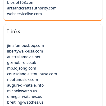
bioslot168.com
artsandcraftsauthority.com
webservicelive.com
Links
jimsfamousbbq.com
libertywalk-usa.com
australiamovie.net
gizmobird.co.uk
mp3djsong.com
coursdanglaistoulouse.com
neptunuslex.com
auguri-di-natale.info
michelewatch.us
omega--watches.us
breitling-watches.us