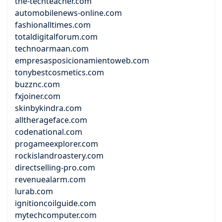
the-techteacher.com
automobilenews-online.com
fashionalltimes.com
totaldigitalforum.com
technoarmaan.com
empresasposicionamientoweb.com
tonybestcosmetics.com
buzznc.com
fxjoiner.com
skinbykindra.com
alltherageface.com
codenational.com
progameexplorer.com
rockislandroastery.com
directselling-pro.com
revenuealarm.com
lurab.com
ignitioncoilguide.com
mytechcomputer.com