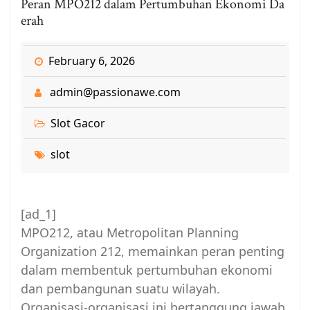
Peran MPO212 dalam Pertumbuhan Ekonomi Da
erah
February 6, 2026
admin@passionawe.com
Slot Gacor
slot
[ad_1]
MPO212, atau Metropolitan Planning
Organization 212, memainkan peran penting
dalam membentuk pertumbuhan ekonomi
dan pembangunan suatu wilayah.
Organisasi-organisasi ini bertanggung jawab