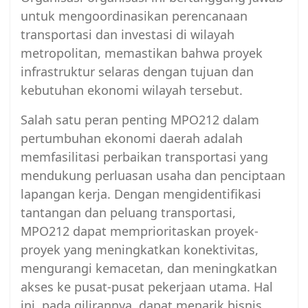
untuk mengoordinasikan perencanaan
transportasi dan investasi di wilayah
metropolitan, memastikan bahwa proyek
infrastruktur selaras dengan tujuan dan
kebutuhan ekonomi wilayah tersebut.
Salah satu peran penting MPO212 dalam
pertumbuhan ekonomi daerah adalah
memfasilitasi perbaikan transportasi yang
mendukung perluasan usaha dan penciptaan
lapangan kerja. Dengan mengidentifikasi
tantangan dan peluang transportasi,
MPO212 dapat memprioritaskan proyek-
proyek yang meningkatkan konektivitas,
mengurangi kemacetan, dan meningkatkan
akses ke pusat-pusat pekerjaan utama. Hal
ini, pada gilirannya, dapat menarik bisnis