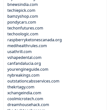
bnewsindia.com
techiepick.com
bamzyshop.com
pondycars.com
techonfutures.com
techoologic.com
raspberryketonescanada.org
medihealthrules.com
usathrill.com
vshapedental.com
canfandalucia.org
yourengineguide.com
nybreakings.com
outstationcabsservices.com
thekrtagy.com
xchangeindia.com
coolmicrotech.com
dreamhousehack.com