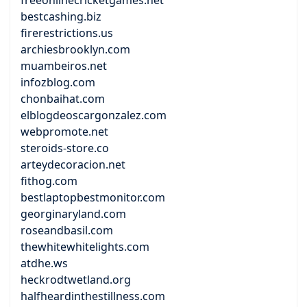
freeonlinecricketgames.net
bestcashing.biz
firerestrictions.us
archiesbrooklyn.com
muambeiros.net
infozblog.com
chonbaihat.com
elblogdeoscargonzalez.com
webpromote.net
steroids-store.co
arteydecoracion.net
fithog.com
bestlaptopbestmonitor.com
georginaryland.com
roseandbasil.com
thewhitewhitelights.com
atdhe.ws
heckrodtwetland.org
halfheardinthestillness.com