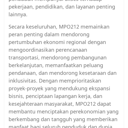
pekerjaan, pendidikan, dan layanan penting
lainnya.
Secara keseluruhan, MPO212 memainkan
peran penting dalam mendorong
pertumbuhan ekonomi regional dengan
mengoordinasikan perencanaan
transportasi, mendorong pembangunan
berkelanjutan, memanfaatkan peluang
pendanaan, dan mendorong kesetaraan dan
inklusivitas. Dengan memprioritaskan
proyek-proyek yang mendukung ekspansi
bisnis, penciptaan lapangan kerja, dan
kesejahteraan masyarakat, MPO212 dapat
membantu menciptakan perekonomian yang
berkembang dan tangguh yang memberikan
manfaat bagi seluruh penduduk dan dunia