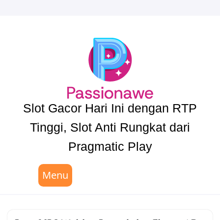
Skip
to
content
Slot Gacor Hari Ini dengan RTP
Tinggi, Slot Anti Rungkat dari
Pragmatic Play
Menu