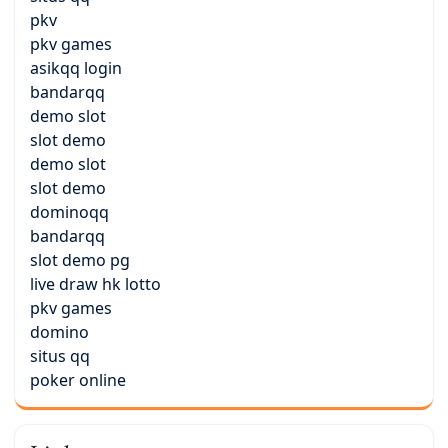
pkv
pkv games
asikqq login
bandarqq
demo slot
slot demo
demo slot
slot demo
dominoqq
bandarqq
slot demo pg
live draw hk lotto
pkv games
domino
situs qq
poker online