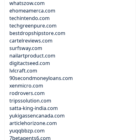
whatszow.com
ehomeamerca.com
techintendo.com
techgreenpure.com
bestdropshipstore.com
cartelreviews.com
surfsway.com
nailartproduct.com
digitactseed.com
lvlcraft.com
90secondmoneyloans.com
xenmicro.com
rodrovers.com
tripssolution.com
satta-king-india.com
yukigassencanada.com
articlehorizone.com
yuqqbbzp.com
7betagents6.com