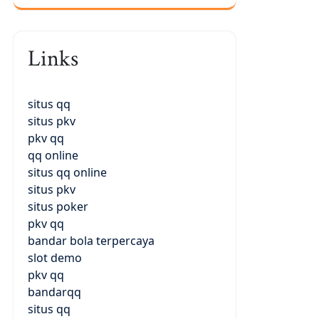
Links
situs qq
situs pkv
pkv qq
qq online
situs qq online
situs pkv
situs poker
pkv qq
bandar bola terpercaya
slot demo
pkv qq
bandarqq
situs qq