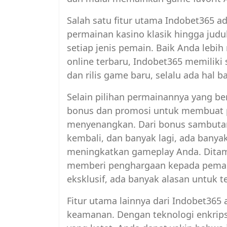
Salah satu fitur utama Indobet365 ad
permainan kasino klasik hingga judu
setiap jenis pemain. Baik Anda lebih
online terbaru, Indobet365 memiliki
dan rilis game baru, selalu ada hal 
Selain pilihan permainannya yang 
bonus dan promosi untuk membuat 
menyenangkan. Dari bonus sambutan
kembali, dan banyak lagi, ada ban
meningkatkan gameplay Anda. Ditamb
memberi penghargaan kepada pemain
eksklusif, ada banyak alasan untuk t
Fitur utama lainnya dari Indobet36
keamanan. Dengan teknologi enkrip