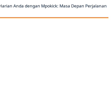
 Harian Anda dengan Mpokick: Masa Depan Perjalanan