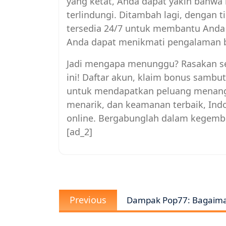
yang ketat, Anda dapat yakin bahwa 
terlindungi. Ditambah lagi, dengan 
tersedia 24/7 untuk membantu Anda
Anda dapat menikmati pengalaman b
Jadi mengapa menunggu? Rasakan ser
ini! Daftar akun, klaim bonus sambu
untuk mendapatkan peluang menang 
menarik, dan keamanan terbaik, Indo
online. Bergabunglah dalam kegembi
[ad_2]
Post
Previous
Previous
Dampak Pop77: Bagaima
navigation
post: