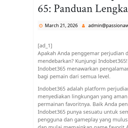
65: Panduan Lengk
March 21, 2026
admin@passiona
[ad_1]
Apakah Anda penggemar perjudian d
mendebarkan? Kunjungi Indobet365!
Indobet365 menawarkan pengalaman
bagi pemain dari semua level.
Indobet365 adalah platform perjudia
menyediakan lingkungan yang aman 
permainan favoritnya. Baik Anda peng
Indobet365 punya sesuatu untuk se
pengguna dan gameplay yang mulus,
dan mulai memainkan game favorit 