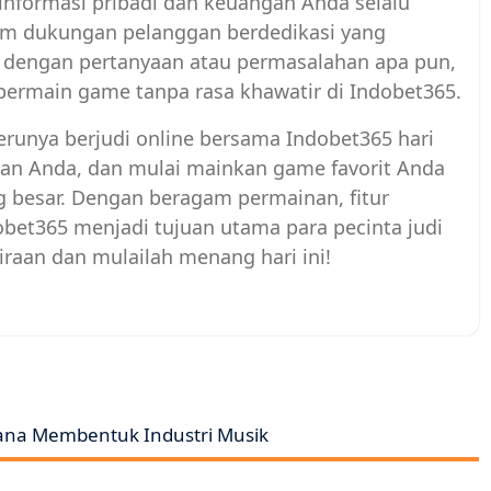
informasi pribadi dan keuangan Anda selalu
tim dukungan pelanggan berdedikasi yang
 dengan pertanyaan atau permasalahan apa pun,
ermain game tanpa rasa khawatir di Indobet365.
unya berjudi online bersama Indobet365 hari
tan Anda, dan mulai mainkan game favorit Anda
besar. Dengan beragam permainan, fitur
bet365 menjadi tujuan utama para pecinta judi
raan dan mulailah menang hari ini!
na Membentuk Industri Musik