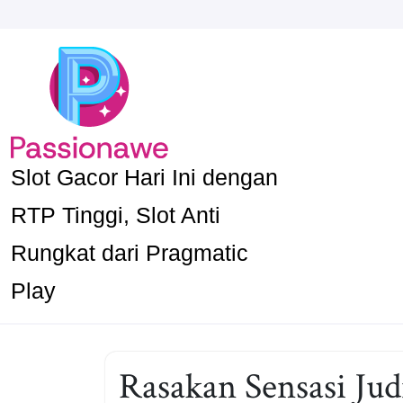
Skip
to
content
Slot Gacor Hari Ini dengan
RTP Tinggi, Slot Anti
Rungkat dari Pragmatic
Play
Rasakan Sensasi Ju