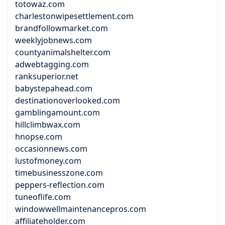
totowaz.com
charlestonwipesettlement.com
brandfollowmarket.com
weeklyjobnews.com
countyanimalshelter.com
adwebtagging.com
ranksuperior.net
babystepahead.com
destinationoverlooked.com
gamblingamount.com
hillclimbwax.com
hnopse.com
occasionnews.com
lustofmoney.com
timebusinesszone.com
peppers-reflection.com
tuneoflife.com
windowwellmaintenancepros.com
affiliateholder.com