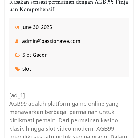
Rasakan sensasi permainan dengan AGB99: Tinja
uan Komprehensif
June 30, 2025
admin@passionawe.com
Slot Gacor
slot
[ad_1]
AGB99 adalah platform game online yang
menawarkan berbagai permainan untuk
dinikmati pemain. Dari permainan kasino
klasik hingga slot video modern, AGB99
memiliki sesuatu untuk semua orang. Dalam