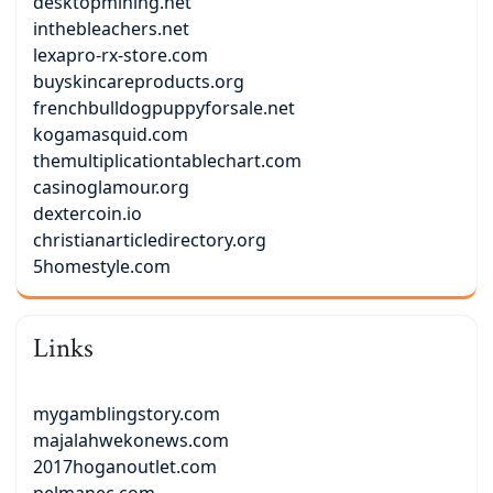
desktopmining.net
inthebleachers.net
lexapro-rx-store.com
buyskincareproducts.org
frenchbulldogpuppyforsale.net
kogamasquid.com
themultiplicationtablechart.com
casinoglamour.org
dextercoin.io
christianarticledirectory.org
5homestyle.com
Links
mygamblingstory.com
majalahwekonews.com
2017hoganoutlet.com