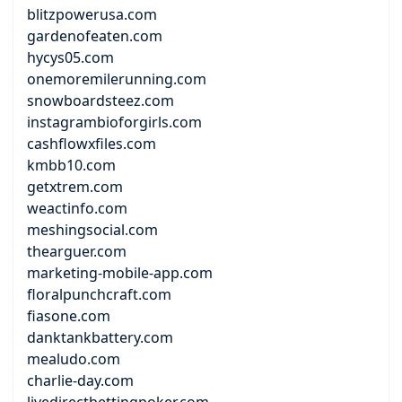
blitzpowerusa.com
gardenofeaten.com
hycys05.com
onemoremilerunning.com
snowboardsteez.com
instagrambioforgirls.com
cashflowxfiles.com
kmbb10.com
getxtrem.com
weactinfo.com
meshingsocial.com
thearguer.com
marketing-mobile-app.com
floralpunchcraft.com
fiasone.com
danktankbattery.com
mealudo.com
charlie-day.com