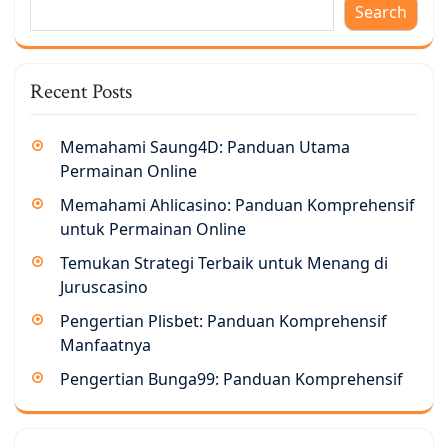
Search
Recent Posts
Memahami Saung4D: Panduan Utama
Permainan Online
Memahami Ahlicasino: Panduan Komprehensif
untuk Permainan Online
Temukan Strategi Terbaik untuk Menang di
Juruscasino
Pengertian Plisbet: Panduan Komprehensif
Manfaatnya
Pengertian Bunga99: Panduan Komprehensif