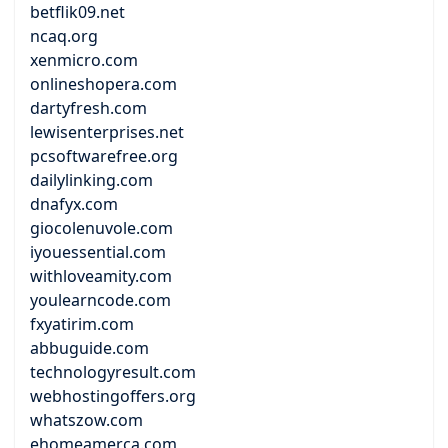
betflik09.net
ncaq.org
xenmicro.com
onlineshopera.com
dartyfresh.com
lewisenterprises.net
pcsoftwarefree.org
dailylinking.com
dnafyx.com
giocolenuvole.com
iyouessential.com
withloveamity.com
youlearncode.com
fxyatirim.com
abbuguide.com
technologyresult.com
webhostingoffers.org
whatszow.com
ehomeamerca.com