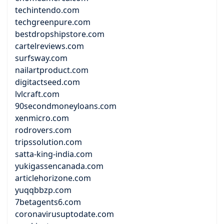
techintendo.com
techgreenpure.com
bestdropshipstore.com
cartelreviews.com
surfsway.com
nailartproduct.com
digitactseed.com
lvlcraft.com
90secondmoneyloans.com
xenmicro.com
rodrovers.com
tripssolution.com
satta-king-india.com
yukigassencanada.com
articlehorizone.com
yuqqbbzp.com
7betagents6.com
coronavirusuptodate.com