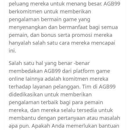
peluang mereka untuk menang besar. AGB99
berkomitmen untuk memberikan
pengalaman bermain game yang
menyenangkan dan bermanfaat bagi semua
pemain, dan bonus serta promosi mereka
hanyalah salah satu cara mereka mencapai
ini.
Salah satu hal yang benar -benar
membedakan AGB99 dari platform game
online lainnya adalah komitmen mereka
terhadap layanan pelanggan. Tim di AGB99
didedikasikan untuk memberikan
pengalaman terbaik bagi para pemain
mereka, dan mereka selalu tersedia untuk
membantu dengan pertanyaan atau masalah
apa pun. Apakah Anda memerlukan bantuan