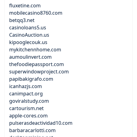
fluxetine.com
mobilecasino8760.com
betqq3.net
casinoloans5.us
CasinoAuction.us
kipooglecouk.us
mykitchennhome.com
aumoulinvert.com
thefoodiepassport.com
superwindowproject.com
papibakigrafo.com
icanhazjs.com
canimpact.org
goviralstudy.com
cartourism.net
apple-cores.com
pulserasdeactividad10.com
barbaracarlotti.com