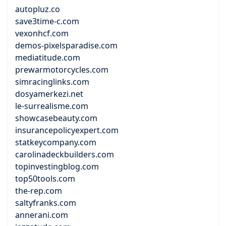
autopluz.co
save3time-c.com
vexonhcf.com
demos-pixelsparadise.com
mediatitude.com
prewarmotorcycles.com
simracinglinks.com
dosyamerkezi.net
le-surrealisme.com
showcasebeauty.com
insurancepolicyexpert.com
statkeycompany.com
carolinadeckbuilders.com
topinvestingblog.com
top50tools.com
the-rep.com
saltyfranks.com
annerani.com