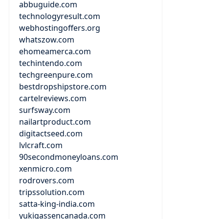
abbuguide.com
technologyresult.com
webhostingoffers.org
whatszow.com
ehomeamerca.com
techintendo.com
techgreenpure.com
bestdropshipstore.com
cartelreviews.com
surfsway.com
nailartproduct.com
digitactseed.com
lvlcraft.com
90secondmoneyloans.com
xenmicro.com
rodrovers.com
tripssolution.com
satta-king-india.com
yukigassencanada.com