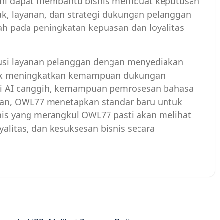
i ini dapat membantu bisnis membuat keputusan
uk, layanan, dan strategi dukungan pelanggan
h pada peningkatan kepuasan dan loyalitas
usi layanan pelanggan dengan menyediakan
tuk meningkatkan kemampuan dukungan
gi AI canggih, kemampuan pemrosesan bahasa
aikan, OWL77 menetapkan standar baru untuk
isnis yang merangkul OWL77 pasti akan melihat
alitas, dan kesuksesan bisnis secara