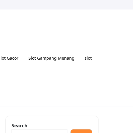
Slot Gacor
Slot Gampang Menang
slot
Search