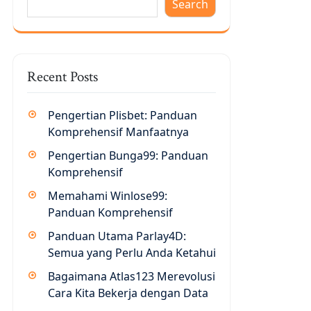
Search
Recent Posts
Pengertian Plisbet: Panduan
Komprehensif Manfaatnya
Pengertian Bunga99: Panduan
Komprehensif
Memahami Winlose99:
Panduan Komprehensif
Panduan Utama Parlay4D:
Semua yang Perlu Anda Ketahui
Bagaimana Atlas123 Merevolusi
Cara Kita Bekerja dengan Data