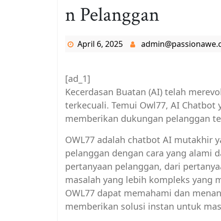
n Pelanggan
April 6, 2025
admin@passionawe.
[ad_1]
Kecerdasan Buatan (AI) telah merevol
terkecuali. Temui Owl77, AI Chatbo
memberikan dukungan pelanggan t
OWL77 adalah chatbot AI mutakhir y
pelanggan dengan cara yang alami da
pertanyaan pelanggan, dari pertany
masalah yang lebih kompleks yang 
OWL77 dapat memahami dan menangga
memberikan solusi instan untuk mas