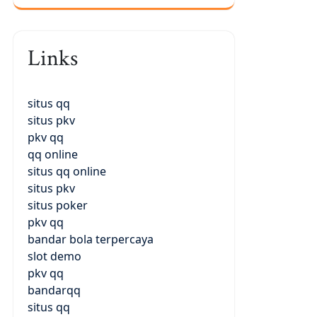
Links
situs qq
situs pkv
pkv qq
qq online
situs qq online
situs pkv
situs poker
pkv qq
bandar bola terpercaya
slot demo
pkv qq
bandarqq
situs qq