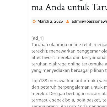
ma Anda untuk Tar
March 2, 2025
admin@passionaw
[ad_1]
Taruhan olahraga online telah menj
terakhir, menawarkan penggemar ola
atlet favorit mereka dari kenyamana
taruhan olahraga online terkemuka a
yang menyediakan berbagai pilihan 
Liga188 menawarkan antarmuka ya
dan petaruh berpengalaman untuk m
mereka. Dengan berbagai macam olah
termasuk sepak bola, bola basket, te
semua orang. Apakah Anda penggemar