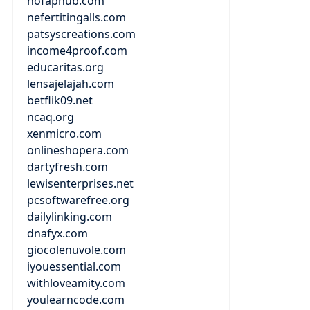
nofaphub.com
nefertitingalls.com
patsyscreations.com
income4proof.com
educaritas.org
lensajelajah.com
betflik09.net
ncaq.org
xenmicro.com
onlineshopera.com
dartyfresh.com
lewisenterprises.net
pcsoftwarefree.org
dailylinking.com
dnafyx.com
giocolenuvole.com
iyouessential.com
withloveamity.com
youlearncode.com