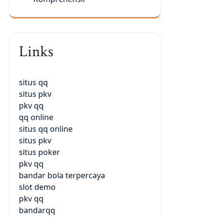
Links
situs qq
situs pkv
pkv qq
qq online
situs qq online
situs pkv
situs poker
pkv qq
bandar bola terpercaya
slot demo
pkv qq
bandarqq