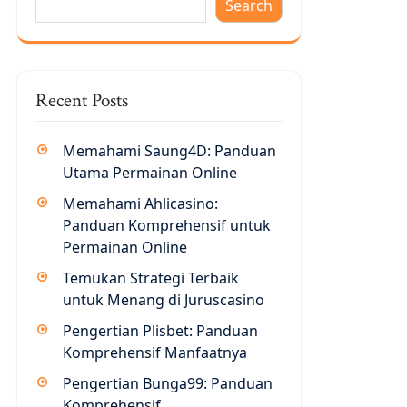
Search
Recent Posts
Memahami Saung4D: Panduan
Utama Permainan Online
Memahami Ahlicasino:
Panduan Komprehensif untuk
Permainan Online
Temukan Strategi Terbaik
untuk Menang di Juruscasino
Pengertian Plisbet: Panduan
Komprehensif Manfaatnya
Pengertian Bunga99: Panduan
Komprehensif