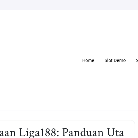
Home
Slot Demo
an Liga188: Panduan Uta