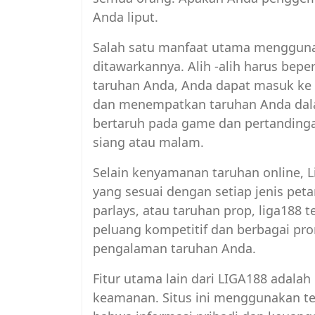
Anda liput.
Salah satu manfaat utama menggun
ditawarkannya. Alih -alih harus bep
taruhan Anda, Anda dapat masuk ke s
dan menempatkan taruhan Anda dalam
bertaruh pada game dan pertandingan
siang atau malam.
Selain kenyamanan taruhan online, 
yang sesuai dengan setiap jenis pet
parlays, atau taruhan prop, liga188 t
peluang kompetitif dan berbagai p
pengalaman taruhan Anda.
Fitur utama lain dari LIGA188 adal
keamanan. Situs ini menggunakan te