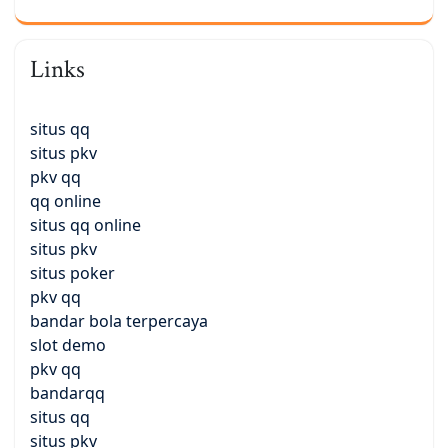
Links
situs qq
situs pkv
pkv qq
qq online
situs qq online
situs pkv
situs poker
pkv qq
bandar bola terpercaya
slot demo
pkv qq
bandarqq
situs qq
situs pkv