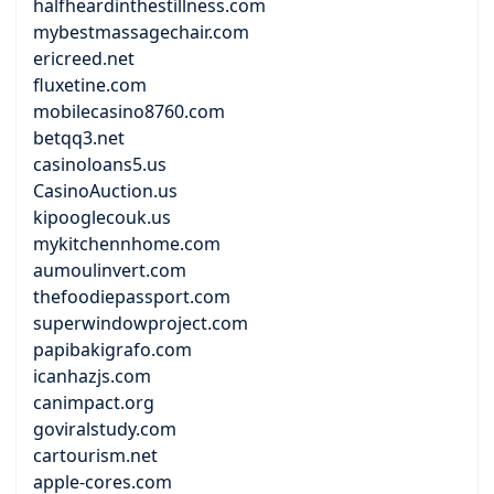
halfheardinthestillness.com
mybestmassagechair.com
ericreed.net
fluxetine.com
mobilecasino8760.com
betqq3.net
casinoloans5.us
CasinoAuction.us
kipooglecouk.us
mykitchennhome.com
aumoulinvert.com
thefoodiepassport.com
superwindowproject.com
papibakigrafo.com
icanhazjs.com
canimpact.org
goviralstudy.com
cartourism.net
apple-cores.com