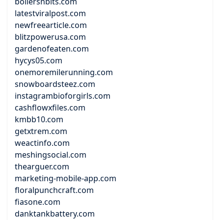
boilersnbits.com
latestviralpost.com
newfreearticle.com
blitzpowerusa.com
gardenofeaten.com
hycys05.com
onemoremilerunning.com
snowboardsteez.com
instagrambioforgirls.com
cashflowxfiles.com
kmbb10.com
getxtrem.com
weactinfo.com
meshingsocial.com
thearguer.com
marketing-mobile-app.com
floralpunchcraft.com
fiasone.com
danktankbattery.com