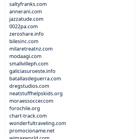
saltyfranks.com
annerani.com
jazzatude.com
0022pa.com
zeroshare.info
bilesinc.com
milaretreatnz.com
modaagi.com
smallvilleph.com
galiciasuroeste.info
batallasdeguerra.com
dregstudios.com
neatstuffhelpskids.org
moraessoccer.com
forochile.org
chart-track.com
wonderfultraveling.com
promocioname.net
wimaxworld.com