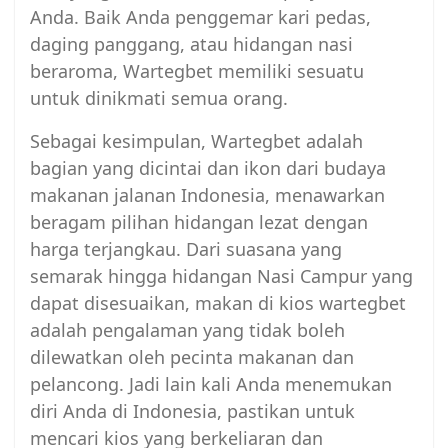
Anda. Baik Anda penggemar kari pedas,
daging panggang, atau hidangan nasi
beraroma, Wartegbet memiliki sesuatu
untuk dinikmati semua orang.
Sebagai kesimpulan, Wartegbet adalah
bagian yang dicintai dan ikon dari budaya
makanan jalanan Indonesia, menawarkan
beragam pilihan hidangan lezat dengan
harga terjangkau. Dari suasana yang
semarak hingga hidangan Nasi Campur yang
dapat disesuaikan, makan di kios wartegbet
adalah pengalaman yang tidak boleh
dilewatkan oleh pecinta makanan dan
pelancong. Jadi lain kali Anda menemukan
diri Anda di Indonesia, pastikan untuk
mencari kios yang berkeliaran dan