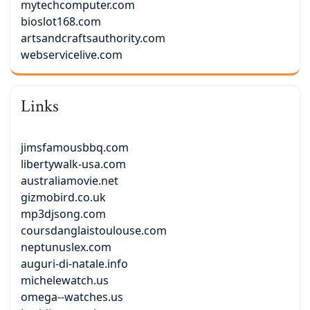
mytechcomputer.com
bioslot168.com
artsandcraftsauthority.com
webservicelive.com
Links
jimsfamousbbq.com
libertywalk-usa.com
australiamovie.net
gizmobird.co.uk
mp3djsong.com
coursdanglaistoulouse.com
neptunuslex.com
auguri-di-natale.info
michelewatch.us
omega--watches.us