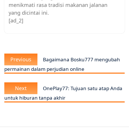
menikmati rasa tradisi makanan jalanan
yang dicintai ini.
[ad_2]
Post
Previous
navigation
Previous
Bagaimana Bosku777 mengubah
post:
permainan dalam perjudian online
Next
Next
OnePlay77: Tujuan satu atap Anda
post:
untuk hiburan tanpa akhir