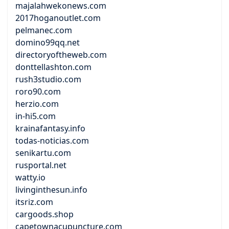
majalahwekonews.com
2017hoganoutlet.com
pelmanec.com
domino99qq.net
directoryoftheweb.com
donttellashton.com
rush3studio.com
roro90.com
herzio.com
in-hi5.com
krainafantasy.info
todas-noticias.com
senikartu.com
rusportal.net
watty.io
livinginthesun.info
itsriz.com
cargoods.shop
capetownacupuncture.com