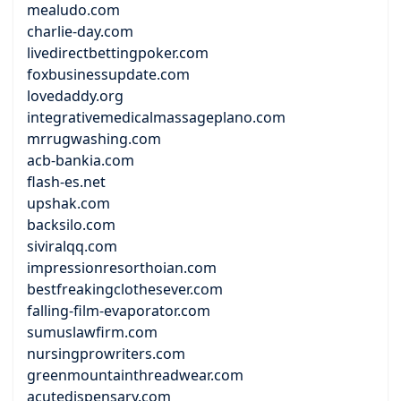
mealudo.com
charlie-day.com
livedirectbettingpoker.com
foxbusinessupdate.com
lovedaddy.org
integrativemedicalmassageplano.com
mrrugwashing.com
acb-bankia.com
flash-es.net
upshak.com
backsilo.com
siviralqq.com
impressionresorthoian.com
bestfreakingclothesever.com
falling-film-evaporator.com
sumuslawfirm.com
nursingprowriters.com
greenmountainthreadwear.com
acutedispensary.com