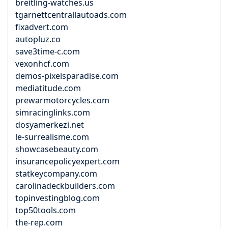
breitling-watches.us
tgarnettcentrallautoads.com
fixadvert.com
autopluz.co
save3time-c.com
vexonhcf.com
demos-pixelsparadise.com
mediatitude.com
prewarmotorcycles.com
simracinglinks.com
dosyamerkezi.net
le-surrealisme.com
showcasebeauty.com
insurancepolicyexpert.com
statkeycompany.com
carolinadeckbuilders.com
topinvestingblog.com
top50tools.com
the-rep.com