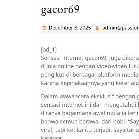
gacor69
December 8, 2025
admin@passio
[ad_1]
Sensasi internet gacor69, juga dik
dunia online dengan video-video luc
pengikut di berbagai platform media 
karena kejenakaannya yang keterlal
Dalam wawancara eksklusif dengan 
sensasi internet ini dan mengetahui l
ditanya bagaimana awal mula ia terj
bahwa semua berawal dari hobi. “Say
viral, tapi ketika itu terjadi, saya 
katanya.