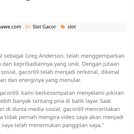
nawe.com
Slot Gacor
slot
enal sebagai Greg Anderson, telah menggemparkan
u dan kepribadiannya yang unik. Dengan jutaan
sosial, gacor69 telah menjadi terkenal, dikenal
uan dan energinya yang menular.
gacor69, kami berkesempatan menyelami pikiran
ebih banyak tentang pria di balik layar. Saat
un di dunia media sosial, gacor69 menceritakan
a tidak pernah mengira video saya akan menjadi
tahu saya telah menemukan panggilan saya,”