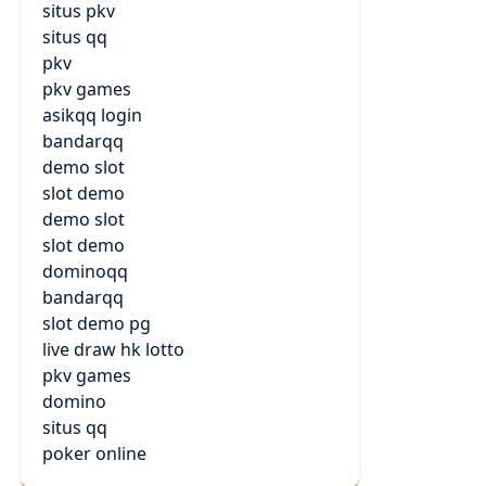
situs pkv
situs qq
pkv
pkv games
asikqq login
bandarqq
demo slot
slot demo
demo slot
slot demo
dominoqq
bandarqq
slot demo pg
live draw hk lotto
pkv games
domino
situs qq
poker online