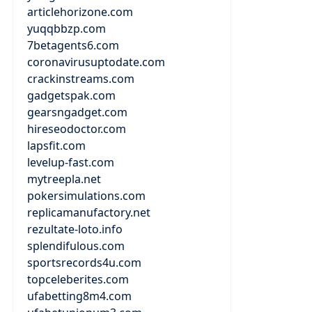
articlehorizone.com
yuqqbbzp.com
7betagents6.com
coronavirusuptodate.com
crackinstreams.com
gadgetspak.com
gearsngadget.com
hireseodoctor.com
lapsfit.com
levelup-fast.com
mytreepla.net
pokersimulations.com
replicamanufactory.net
rezultate-loto.info
splendifulous.com
sportsrecords4u.com
topceleberites.com
ufabetting8m4.com