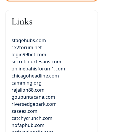
Links
stagehubs.com
1x2forum.net
login99bet.com
secretcourtesans.com
onlinebahisforum1.com
chicagoheadline.com
camming.org
rajalion88.com
goupuntacana.com
riversedgepark.com
zaseez.com
catchycrunch.com
nofaphub.com