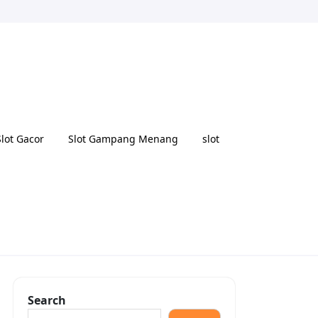
Slot Gacor
Slot Gampang Menang
slot
Search