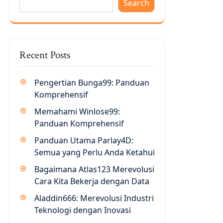
Search
Recent Posts
Pengertian Bunga99: Panduan
Komprehensif
Memahami Winlose99:
Panduan Komprehensif
Panduan Utama Parlay4D:
Semua yang Perlu Anda Ketahui
Bagaimana Atlas123 Merevolusi
Cara Kita Bekerja dengan Data
Aladdin666: Merevolusi Industri
Teknologi dengan Inovasi