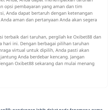
ngan opsi pembayaran yang aman dan tim
si, Anda dapat bertaruh dengan ketenangan
i Anda aman dan pertanyaan Anda akan segera
si terbaik dari taruhan, pergilah ke Oxibet88 dan
hari ini. Dengan berbagai pilihan taruhan
raga virtual untuk dipilih, Anda pasti akan
antung Anda berdebar kencang. Jangan
dengan Oxibet88 sekarang dan mulai menang
ragan88: pandangan lebih dekat pada fenomena game