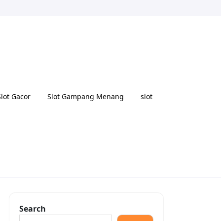
Slot Gacor
Slot Gampang Menang
slot
Search