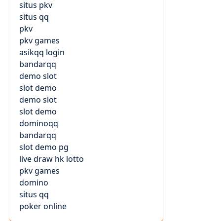
situs pkv
situs qq
pkv
pkv games
asikqq login
bandarqq
demo slot
slot demo
demo slot
slot demo
dominoqq
bandarqq
slot demo pg
live draw hk lotto
pkv games
domino
situs qq
poker online