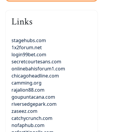
Links
stagehubs.com
1x2forum.net
login99bet.com
secretcourtesans.com
onlinebahisforum1.com
chicagoheadline.com
camming.org
rajalion88.com
goupuntacana.com
riversedgepark.com
zaseez.com
catchycrunch.com
nofaphub.com