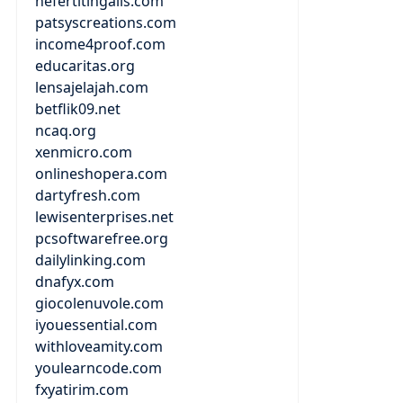
nefertitingalls.com
patsyscreations.com
income4proof.com
educaritas.org
lensajelajah.com
betflik09.net
ncaq.org
xenmicro.com
onlineshopera.com
dartyfresh.com
lewisenterprises.net
pcsoftwarefree.org
dailylinking.com
dnafyx.com
giocolenuvole.com
iyouessential.com
withloveamity.com
youlearncode.com
fxyatirim.com