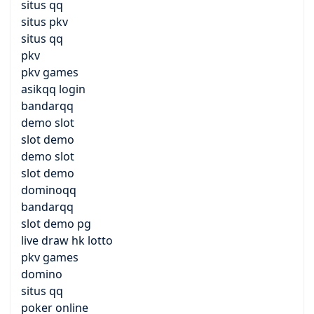
situs qq
situs pkv
situs qq
pkv
pkv games
asikqq login
bandarqq
demo slot
slot demo
demo slot
slot demo
dominoqq
bandarqq
slot demo pg
live draw hk lotto
pkv games
domino
situs qq
poker online