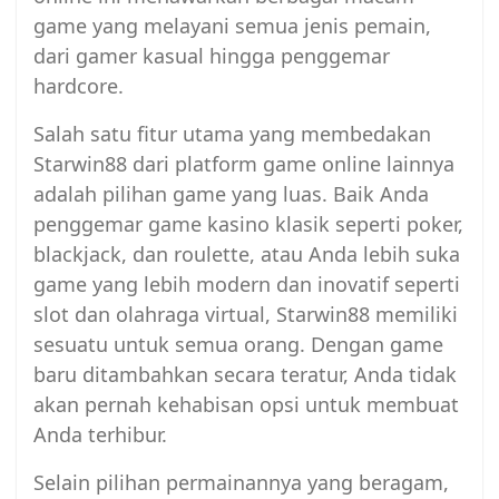
game yang melayani semua jenis pemain,
dari gamer kasual hingga penggemar
hardcore.
Salah satu fitur utama yang membedakan
Starwin88 dari platform game online lainnya
adalah pilihan game yang luas. Baik Anda
penggemar game kasino klasik seperti poker,
blackjack, dan roulette, atau Anda lebih suka
game yang lebih modern dan inovatif seperti
slot dan olahraga virtual, Starwin88 memiliki
sesuatu untuk semua orang. Dengan game
baru ditambahkan secara teratur, Anda tidak
akan pernah kehabisan opsi untuk membuat
Anda terhibur.
Selain pilihan permainannya yang beragam,