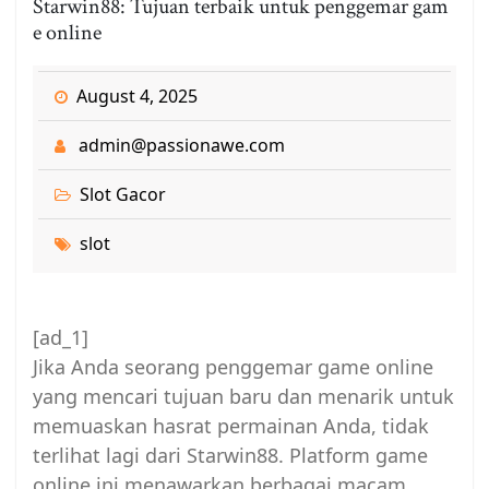
Starwin88: Tujuan terbaik untuk penggemar gam
e online
August 4, 2025
admin@passionawe.com
Slot Gacor
slot
[ad_1]
Jika Anda seorang penggemar game online
yang mencari tujuan baru dan menarik untuk
memuaskan hasrat permainan Anda, tidak
terlihat lagi dari Starwin88. Platform game
online ini menawarkan berbagai macam