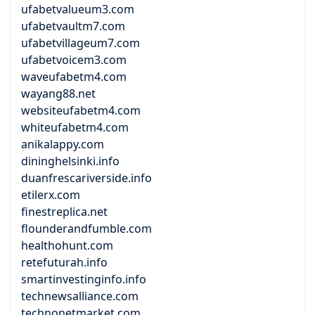
ufabetvalueum3.com
ufabetvaultm7.com
ufabetvillageum7.com
ufabetvoicem3.com
waveufabetm4.com
wayang88.net
websiteufabetm4.com
whiteufabetm4.com
anikalappy.com
dininghelsinki.info
duanfrescariverside.info
etilerx.com
finestreplica.net
flounderandfumble.com
healthohunt.com
retefuturah.info
smartinvestinginfo.info
technewsalliance.com
technonetmarket.com