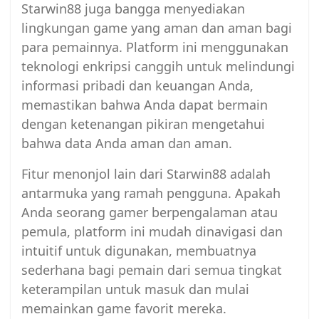
Starwin88 juga bangga menyediakan
lingkungan game yang aman dan aman bagi
para pemainnya. Platform ini menggunakan
teknologi enkripsi canggih untuk melindungi
informasi pribadi dan keuangan Anda,
memastikan bahwa Anda dapat bermain
dengan ketenangan pikiran mengetahui
bahwa data Anda aman dan aman.
Fitur menonjol lain dari Starwin88 adalah
antarmuka yang ramah pengguna. Apakah
Anda seorang gamer berpengalaman atau
pemula, platform ini mudah dinavigasi dan
intuitif untuk digunakan, membuatnya
sederhana bagi pemain dari semua tingkat
keterampilan untuk masuk dan mulai
memainkan game favorit mereka.