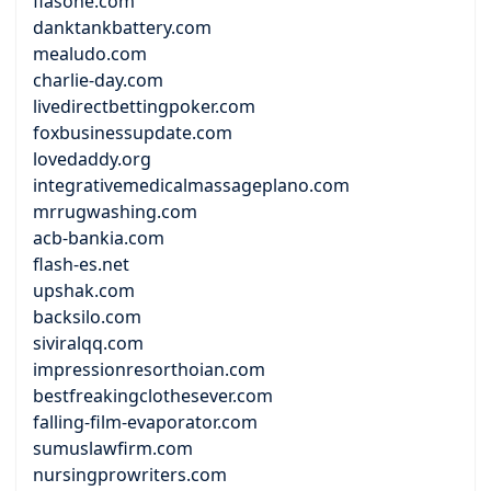
fiasone.com
danktankbattery.com
mealudo.com
charlie-day.com
livedirectbettingpoker.com
foxbusinessupdate.com
lovedaddy.org
integrativemedicalmassageplano.com
mrrugwashing.com
acb-bankia.com
flash-es.net
upshak.com
backsilo.com
siviralqq.com
impressionresorthoian.com
bestfreakingclothesever.com
falling-film-evaporator.com
sumuslawfirm.com
nursingprowriters.com