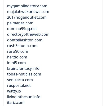
mygamblingstory.com
majalahwekonews.com
2017hoganoutlet.com
pelmanec.com
domino99qq.net
directoryoftheweb.com
donttellashton.com
rush3studio.com
roro90.com
herzio.com
in-hi5.com
krainafantasy.info
todas-noticias.com
senikartu.com
rusportal.net
watty.io
livinginthesun.info
itsriz.com