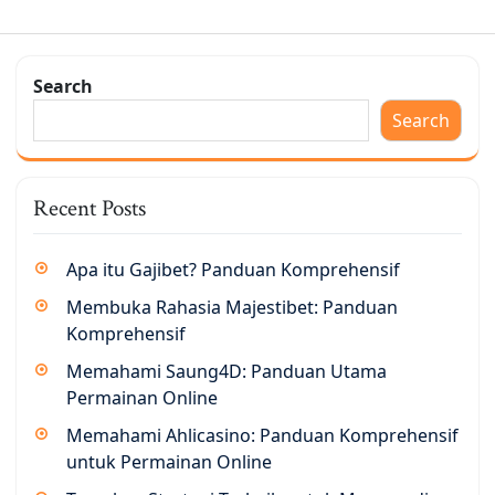
Search
Search
Recent Posts
Apa itu Gajibet? Panduan Komprehensif
Membuka Rahasia Majestibet: Panduan
Komprehensif
Memahami Saung4D: Panduan Utama
Permainan Online
Memahami Ahlicasino: Panduan Komprehensif
untuk Permainan Online