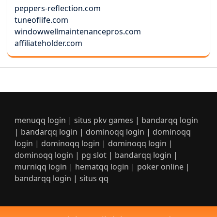
peppers-reflection.com
tuneoflife.com
windowwellmaintenancepros.com
affiliateholder.com
menuqq login
|
situs pkv games
|
bandarqq login
|
bandarqq login
|
dominoqq login
|
dominoqq
login
|
dominoqq login
|
dominoqq login
|
dominoqq login
|
pg slot
|
bandarqq login
|
murniqq login
|
hematqq login
|
poker online
|
bandarqq login
|
situs qq