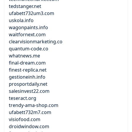
tedstanger.net
ufabett732um3.com
uskola.info
wagonpaints.info
waitfornext.com
clearvisionmarketing.co
quantum-code.co
whatnews.me
final-dream.com
finest-replica.net
gestioneinh.info
prosportdaily.net
salesinvest22.com
teseract.org
trendy-ama-shop.com
ufabett732m7.com
visiofood.com
droidwindow.com