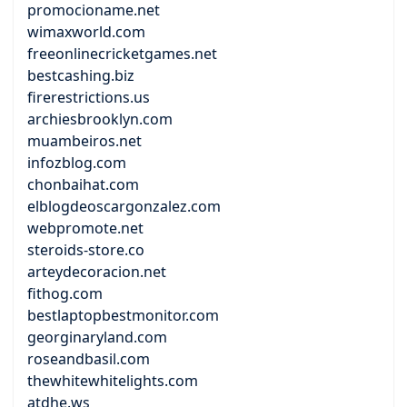
promocioname.net
wimaxworld.com
freeonlinecricketgames.net
bestcashing.biz
firerestrictions.us
archiesbrooklyn.com
muambeiros.net
infozblog.com
chonbaihat.com
elblogdeoscargonzalez.com
webpromote.net
steroids-store.co
arteydecoracion.net
fithog.com
bestlaptopbestmonitor.com
georginaryland.com
roseandbasil.com
thewhitewhitelights.com
atdhe.ws