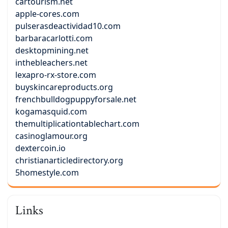
cartourism.net
apple-cores.com
pulserasdeactividad10.com
barbaracarlotti.com
desktopmining.net
inthebleachers.net
lexapro-rx-store.com
buyskincareproducts.org
frenchbulldogpuppyforsale.net
kogamasquid.com
themultiplicationtablechart.com
casinoglamour.org
dextercoin.io
christianarticledirectory.org
5homestyle.com
Links