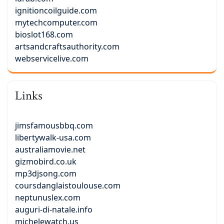
ignitioncoilguide.com
mytechcomputer.com
bioslot168.com
artsandcraftsauthority.com
webservicelive.com
Links
jimsfamousbbq.com
libertywalk-usa.com
australiamovie.net
gizmobird.co.uk
mp3djsong.com
coursdanglaistoulouse.com
neptunuslex.com
auguri-di-natale.info
michelewatch.us