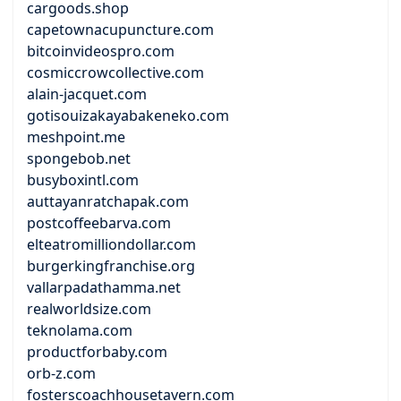
cargoods.shop
capetownacupuncture.com
bitcoinvideospro.com
cosmiccrowcollective.com
alain-jacquet.com
gotisouizakayabakeneko.com
meshpoint.me
spongebob.net
busyboxintl.com
auttayanratchapak.com
postcoffeebarva.com
elteatromilliondollar.com
burgerkingfranchise.org
vallarpadathamma.net
realworldsize.com
teknolama.com
productforbaby.com
orb-z.com
fosterscoachhousetavern.com